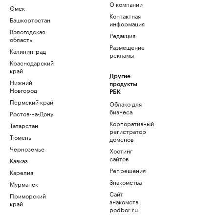
О компании
Омск
Контактная
Башкортостан
информация
Вологодская
Редакция
область
Размещение
Калининград
рекламы
Краснодарский
край
Другие
Нижний
продукты
Новгород
РБК
Пермский край
Облако для
бизнеса
Ростов-на-Дону
Корпоративный
Татарстан
регистратор
Тюмень
доменов
Черноземье
Хостинг
сайтов
Кавказ
Рег.решения
Карелия
Знакомства
Мурманск
Сайт
Приморский
знакомств
край
podbor.ru