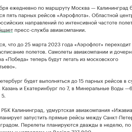
ября ежедневно по маршруту Москва — Калининград б
ся пять парных рейсов «Аэрофлота». Областной цент
оссийских направлений по интенсивной частоте поле
бщает
пресс-служба авиакомпании.
я, что до 25 марта 2023 года «Аэрофлот» переходит
асписание полетов. Самолеты авиакомпании и дочерн
а «Победа» теперь будут летать из московского
ьево».
етербург будет выполняться до 15 парных рейсов в с
 Казань и Екатеринбург по 7, в Минеральные Воды —6
 5.
РБК Калининград, удмуртская авиакомпания «Ижавиа
планирует запустить прямые рейсы между Санкт-Пет
нградом. Перелеты планируются дважды в неделю, по
икам и четвергам на Boeing 737-800.