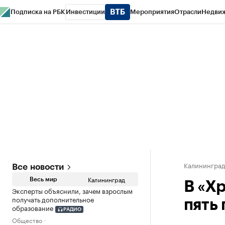
Подписка на РБК
Инвестиции
Мероприятия
Отрасли
Недви
РБК Life
Тренды
Визионеры
Национальные проекты
Город
Стиль
Кр
Спецпроекты СПб
Конференции СПб
Спецпроекты
Проверка конт
Калинингра
Все новости
Калининград
Весь мир
В «Х
Эксперты объяснили, зачем взрослым
получать дополнительное
пять
образование
РАДИО
Общество