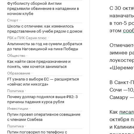
Футболисту сборной Англии
С 30 окт
предъявили обвинение в нападении в
ночном клубе
назначать
Спорт
в топ-5 р
Школы с отличием: как изменилось
этом
соо
представление об учебе рядом с домом
РБК и ПИК Серия плюс
Альпинисты за год не сумели добраться
Отмечаетс
до тела Наговициной на пике Победы
зимнее р
Общество
лоукостер
Как найти свое предназначение и
«Шеремет
понять, чем хочется заниматься
Образование
FT узнала о выборе ЕС — расширяться
В Санкт-П
«сейчас или никогда»
Сочи —10,
Политика
Самару —
Почему доллар поднялся выше ₽82: 3
причины падения курса рубля
Инвестиции
Как
писал
Путин провел оперативное совещание
октября 
с членами Совбеза
и Калини
Политика
Путин поговорил по телефону с
понедельн