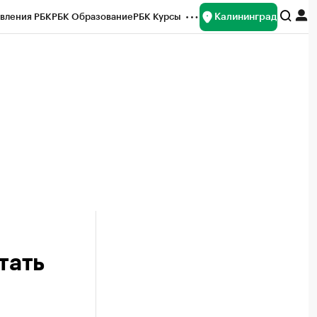
Калининград
вления РБК
РБК Образование
РБК Курсы
рейтинги
Франшизы
Газета
ок наличной валюты
тать