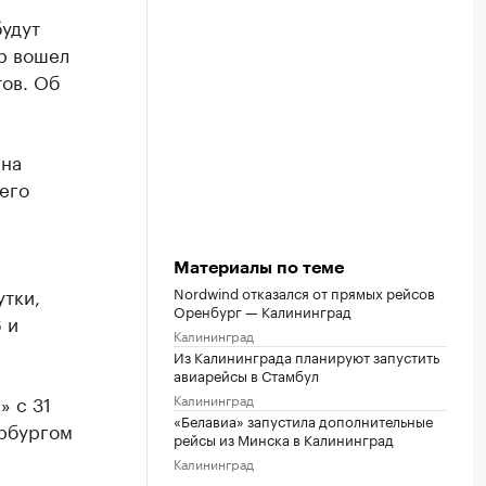
удут
р вошел
тов. Об
 на
его
Материалы по теме
утки,
Nordwind отказался от прямых рейсов
Оренбург — Калининград
 и
Калининград
Из Калининграда планируют запустить
авиарейсы в Стамбул
» с 31
Калининград
«Белавиа» запустила дополнительные
ербургом
рейсы из Минска в Калининград
Калининград