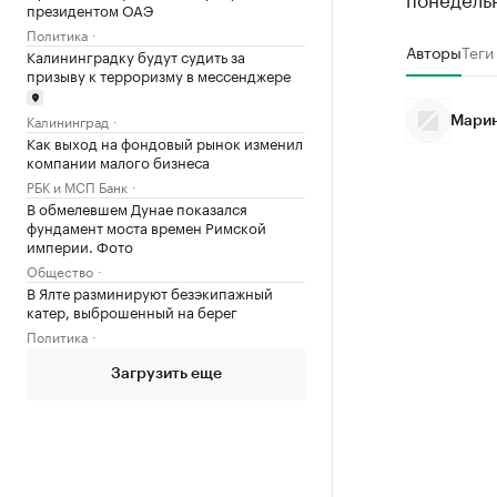
президентом ОАЭ
Политика
Авторы
Теги
Калининградку будут судить за
призыву к терроризму в мессенджере
Калининград
Марин
Как выход на фондовый рынок изменил
компании малого бизнеса
РБК и МСП Банк
В обмелевшем Дунае показался
фундамент моста времен Римской
империи. Фото
Общество
В Ялте разминируют безэкипажный
катер, выброшенный на берег
Политика
Загрузить еще