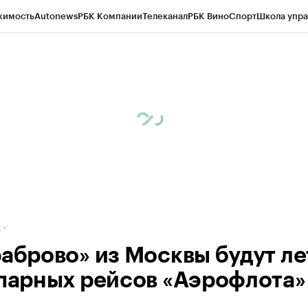
жимость
Autonews
РБК Компании
Телеканал
РБК Вино
Спорт
Школа упра
ипто
РБК Бизнес-среда
Дискуссионный клуб
Исследования
Кредитные 
рагентов
Политика
Экономика
Бизнес
Технологии и медиа
Финансы
Рын
д
раброво» из Москвы будут ле
 парных рейсов «Аэрофлота»