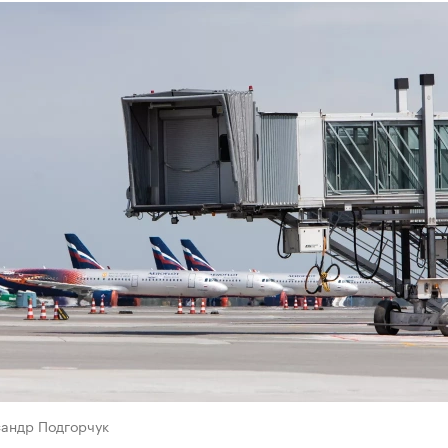
сандр Подгорчук