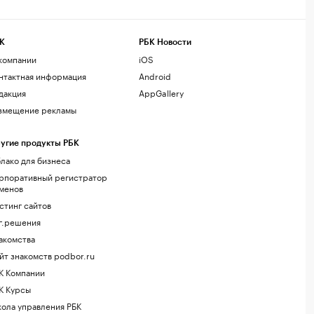
К
РБК Новости
компании
iOS
нтактная информация
Android
дакция
AppGallery
змещение рекламы
угие продукты РБК
лако для бизнеса
рпоративный регистратор
менов
стинг сайтов
г.решения
акомства
йт знакомств podbor.ru
К Компании
К Курсы
ола управления РБК