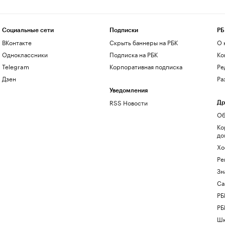
Социальные сети
Подписки
РБ
ВКонтакте
Скрыть баннеры на РБК
О 
Одноклассники
Подписка на РБК
Ко
Telegram
Корпоративная подписка
Ре
Дзен
Ра
Уведомления
RSS Новости
Др
Об
Ко
до
Хо
Ре
Зн
Са
РБ
РБ
Шк