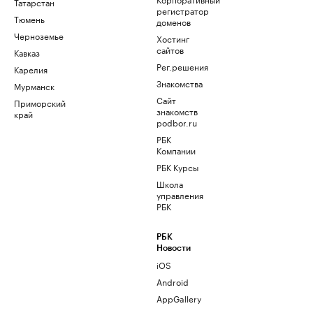
Татарстан
регистратор
Тюмень
доменов
Черноземье
Хостинг
сайтов
Кавказ
Рег.решения
Карелия
Знакомства
Мурманск
Сайт
Приморский
знакомств
край
podbor.ru
РБК
Компании
РБК Курсы
Школа
управления
РБК
РБК
Новости
iOS
Android
AppGallery