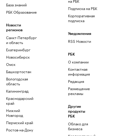
на РБК
База знаний
Подписка на РБК
РБК Образование
Корпоративная
подписка
Новости
регионов
Уведомления
Санкт-Петербург
RSS Новости
и область
Екатеринбург
РБК
Новосибирск
О компании
Омск
Контактная
Башкортостан
информация
Вологодская
Редакция
область
Размещение
Калининград
рекламы
Краснодарский
край
Другие
Нижний
продукты
Новгород
РБК
Пермский край
Облако для
бизнеса
Ростов-на-Дону
Корпоративный