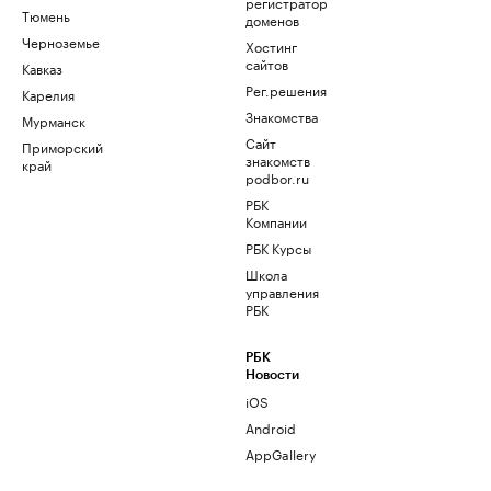
регистратор
Тюмень
доменов
Черноземье
Хостинг
сайтов
Кавказ
Рег.решения
Карелия
Знакомства
Мурманск
Сайт
Приморский
знакомств
край
podbor.ru
РБК
Компании
РБК Курсы
Школа
управления
РБК
РБК
Новости
iOS
Android
AppGallery