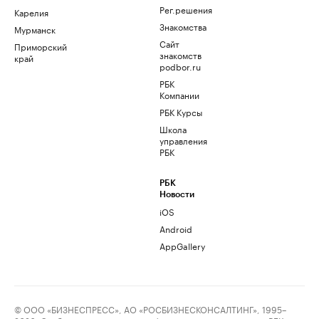
Рег.решения
Карелия
Знакомства
Мурманск
Сайт
Приморский
знакомств
край
podbor.ru
РБК
Компании
РБК Курсы
Школа
управления
РБК
РБК
Новости
iOS
Android
AppGallery
© ООО «БИЗНЕСПРЕСС», АО «РОСБИЗНЕСКОНСАЛТИНГ», 1995–