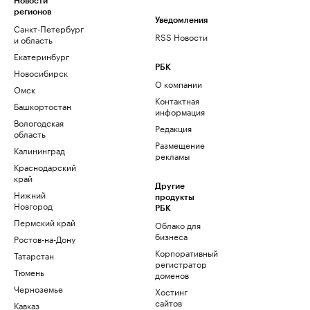
Новости
регионов
Уведомления
Санкт-Петербург
RSS Новости
и область
Екатеринбург
РБК
Новосибирск
О компании
Омск
Контактная
Башкортостан
информация
Вологодская
Редакция
область
Размещение
Калининград
рекламы
Краснодарский
край
Другие
Нижний
продукты
Новгород
РБК
Пермский край
Облако для
бизнеса
Ростов-на-Дону
Корпоративный
Татарстан
регистратор
Тюмень
доменов
Черноземье
Хостинг
сайтов
Кавказ