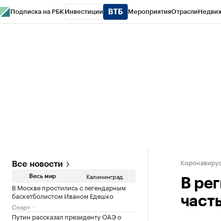
Подписка на РБК
Инвестиции
Мероприятия
Отрасли
Недви
РБК Life
Тренды
Визионеры
Национальные проекты
Город
Стиль
Кр
Спецпроекты СПб
Конференции СПб
Спецпроекты
Проверка конт
Коронавирус
Все новости
Калининград
Весь мир
В ре
В Москве простились с легендарным
баскетболистом Иваном Едешко
часть
Спорт
Путин рассказал президенту ОАЭ о