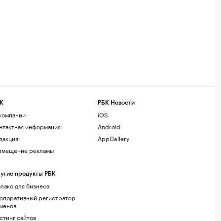
К
РБК Новости
компании
iOS
нтактная информация
Android
дакция
AppGallery
змещение рекламы
угие продукты РБК
лако для бизнеса
рпоративный регистратор
менов
стинг сайтов