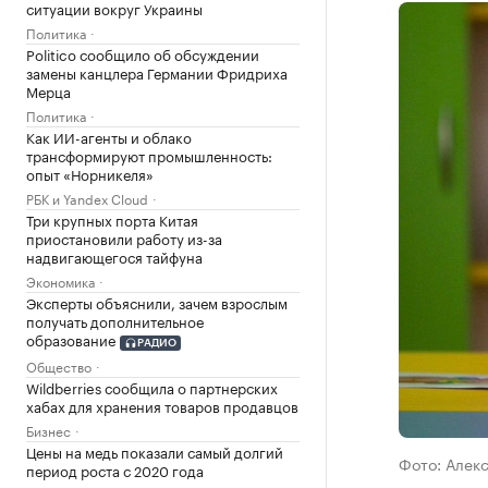
ситуации вокруг Украины
Политика
Politico сообщило об обсуждении
замены канцлера Германии Фридриха
Мерца
Политика
Как ИИ-агенты и облако
трансформируют промышленность:
опыт «Норникеля»
РБК и Yandex Cloud
Три крупных порта Китая
приостановили работу из-за
надвигающегося тайфуна
Экономика
Эксперты объяснили, зачем взрослым
получать дополнительное
образование
РАДИО
Общество
Wildberries сообщила о партнерских
хабах для хранения товаров продавцов
Бизнес
Цены на медь показали самый долгий
Фото: Алек
период роста с 2020 года