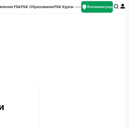
Калининград
вления РБК
РБК Образование
РБК Курсы
рейтинги
Франшизы
Газета
ок наличной валюты
и