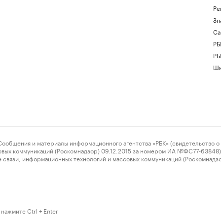
Ре
Зн
Са
РБ
РБ
Шк
ения и материалы информационного агентства «РБК» (свидетельство о 
овых коммуникаций (Роскомнадзор) 09.12.2015 за номером ИА №ФС77-63848) 
 связи, информационных технологий и массовых коммуникаций (Роскомнадз
нажмите Ctrl + Enter