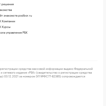
г.решения
акомства
йт знакомств podbor.ru
К Компании
К Курсы
ола управления РБК
регистрации средства массовой информации выдано Федеральной
и сетевого издания «РБК» (свидетельство о регистрации средства
ор) 03.12.2021 за номером ЭЛ №ФС77-82385) сопровождаются