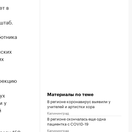
ет в
штаб.
ботника
нских
их
нфекцию
ух
Материалы по теме
В регионе коронавирус выявили у
и у
учителей и артистки хора
й
Калининград
В регионе скончалась еще одна
пациентка с COVID-19
Калининград
вали 159