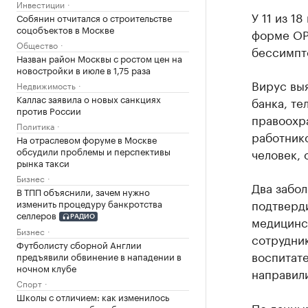
Инвестиции
У 11 из 1
Собянин отчитался о строительстве
соцобъектов в Москве
форме ОР
Общество
бессимпт
Назван район Москвы с ростом цен на
новостройки в июле в 1,75 раза
Вирус вы
Недвижимость
Каллас заявила о новых санкциях
банка, те
против России
правоохр
Политика
работник
На отраслевом форуме в Москве
обсудили проблемы и перспективы
человек, 
рынка такси
Бизнес
Два забол
В ТПП объяснили, зачем нужно
подтверди
изменить процедуру банкротства
селлеров
медицинс
РАДИО
Бизнес
сотрудни
Футболисту сборной Англии
воспитате
предъявили обвинение в нападении в
ночном клубе
направили
Спорт
Школы с отличием: как изменилось
По данным