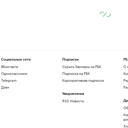
Социальные сети
Подписки
РБ
ВКонтакте
Скрыть баннеры на РБК
О 
Одноклассники
Подписка на РБК
Ко
Telegram
Корпоративная подписка
Ре
Дзен
Ра
Уведомления
RSS Новости
Др
Об
Ко
до
Хо