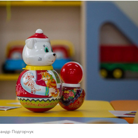
сандр Подгорчук