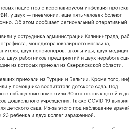
8 новых пациентов с коронавирусом инфекция протека
ВИ, у двух — пневмонии, еще пять человек болеют
омно. Об этом сообщает региональный оперативный 
явили у сотрудника администрации Калининграда, ра
леграфиста, менеджера ювелирного магазина,
анителя, двух пенсионеров, школьницы, двух медици
ов, двух работников предприятий и двух неработающ
один из которых приехал из Свердловской области.
евших приехали из Турции и Бельгии. Кроме того, и
ли у помощника воспитателя детского сада. Под
кое наблюдение поместили 30 контактных детей и дв
ков дошкольного учреждения. Также COVID-19 выявил
ля детского сада. Из-за этого под наблюдение враче
 23 ребенка и двух коллег зараженной.
 на 27 августа, с начала пандемии в области обследо