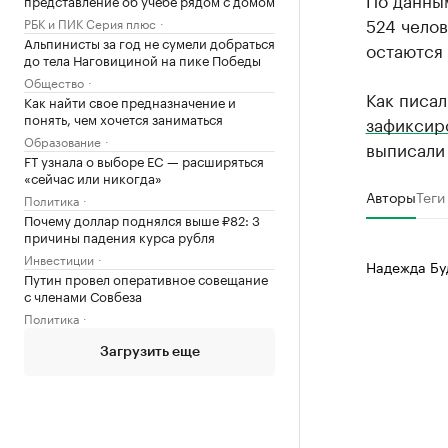
представление об учебе рядом с домом
524 челов
РБК и ПИК Серия плюс
Альпинисты за год не сумели добраться
остаются
до тела Наговициной на пике Победы
Общество
Как писал
Как найти свое предназначение и
понять, чем хочется заниматься
зафиксир
Образование
выписали 
FT узнала о выборе ЕС — расширяться
«сейчас или никогда»
Авторы
Теги
Политика
Почему доллар поднялся выше ₽82: 3
причины падения курса рубля
Инвестиции
Надежда Бу
Путин провел оперативное совещание
с членами Совбеза
Политика
Загрузить еще