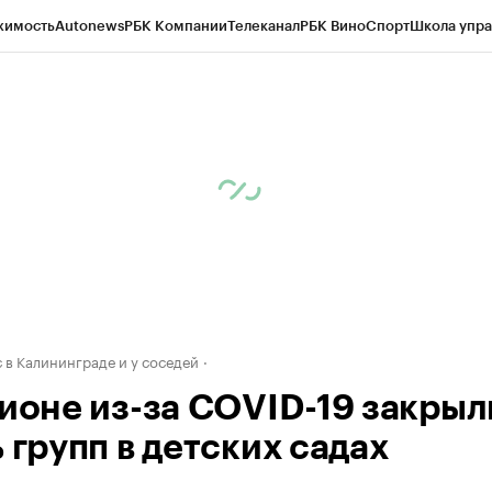
жимость
Autonews
РБК Компании
Телеканал
РБК Вино
Спорт
Школа упра
ипто
РБК Бизнес-среда
Дискуссионный клуб
Исследования
Кредитные 
рагентов
Политика
Экономика
Бизнес
Технологии и медиа
Финансы
Рын
 в Калининграде и у соседей
гионе из-за COVID-19 закрыл
 групп в детских садах