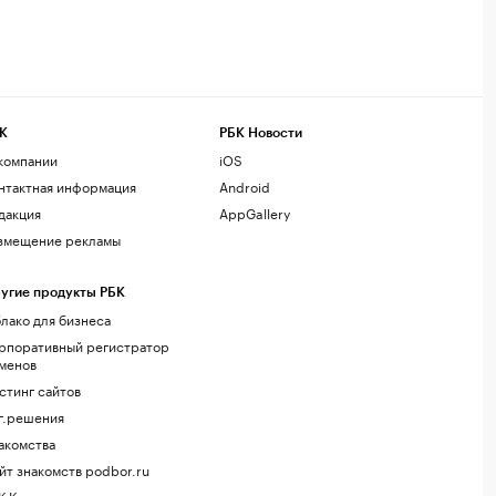
К
РБК Новости
компании
iOS
нтактная информация
Android
дакция
AppGallery
змещение рекламы
угие продукты РБК
лако для бизнеса
рпоративный регистратор
менов
стинг сайтов
г.решения
акомства
йт знакомств podbor.ru
К Компании