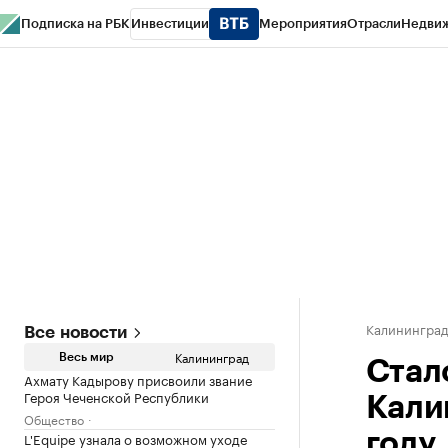
Подписка на РБК
Инвестиции
Мероприятия
Отрасли
Недви
РБК Life
Тренды
Визионеры
Национальные проекты
Город
Стиль
Кр
Спецпроекты СПб
Конференции СПб
Спецпроекты
Проверка конт
Калинингра
Все новости
Калининград
Весь мир
Стал
Ахмату Кадырову присвоили звание
Героя Чеченской Республики
Кали
Общество
L'Equipe узнала о возможном уходе
году