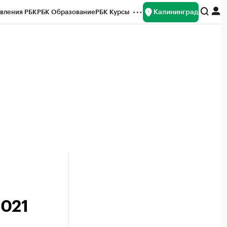
Калининград
вления РБК
РБК Образование
РБК Курсы
рейтинги
Франшизы
Газета
ок наличной валюты
2021