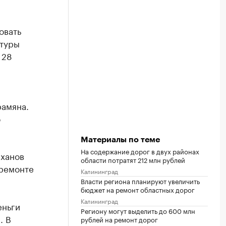
овать
ктуры
 28
рамяна.
о
Материалы по теме
На содержание дорог в двух районах
иханов
области потратят 212 млн рублей
 ремонте
Калининград
Власти региона планируют увеличить
бюджет на ремонт областных дорог
Калининград
еньги
Региону могут выделить до 600 млн
. В
рублей на ремонт дорог