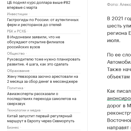
ЦБ поднял курс доллара выше ₽82
Фото: Алек
впервые с марта
Инвестиции
В 2021 го
Гастрогиды по России: от аутентичных
ферм и ресторанов до отелей
шесть ул
РБК и РСХБ
региона Е
В Индонезии заявили, что не
июля.
обсуждают открытие филиалов
российских вузов
Общество
По ее сл
Руководителю тоже нужно планировать
Автомоби
развитие. 4 шага, как это сделать
Также нач
Образование
объектам
Жену Невзорова заочно арестовали на
2 месяца за сбор денег в мессенджере
Политика
Как писал
Авиаэксперты рассказали о
анонсиро
последствиях перехода самолетов на
сверхзвук
дорог в 
Технологии и медиа
реконстр
Китай запустит первый регулярный
Восточно
маршрут в Европу через Севморпуть
направят 
Бизнес