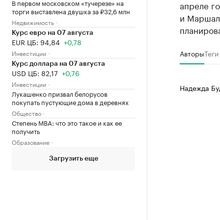
В первом московском «тучерезе» на
апреле г
торги выставлена двушка за ₽32,6 млн
и Маршал
Недвижимость
планирова
Курс евро на 07 августа
EUR ЦБ: 94,84
+0,78
Авторы
Теги
Инвестиции
Курс доллара на 07 августа
USD ЦБ: 82,17
+0,76
Инвестиции
Надежда Бу
Лукашенко призвал белорусов
покупать пустующие дома в деревнях
Общество
Степень MBA: что это такое и как ее
получить
Образование
Загрузить еще