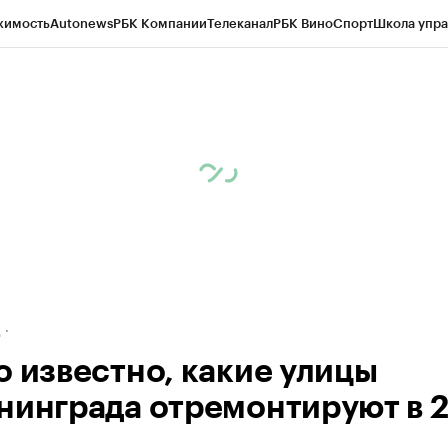
жимость
Autonews
РБК Компании
Телеканал
РБК Вино
Спорт
Школа упра
ипто
РБК Бизнес-среда
Дискуссионный клуб
Исследования
Кредитные 
рагентов
Политика
Экономика
Бизнес
Технологии и медиа
Финансы
Рын
д
о известно, какие улицы
нинграда отремонтируют в 