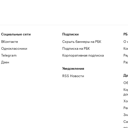
Социальные сети
Подписки
РБ
ВКонтакте
Скрыть баннеры на РБК
О 
Одноклассники
Подписка на РБК
Ко
Telegram
Корпоративная подписка
Ре
Дзен
Ра
Уведомления
RSS Новости
Др
Об
Ко
до
Хо
Ре
Зн
Са
РБ