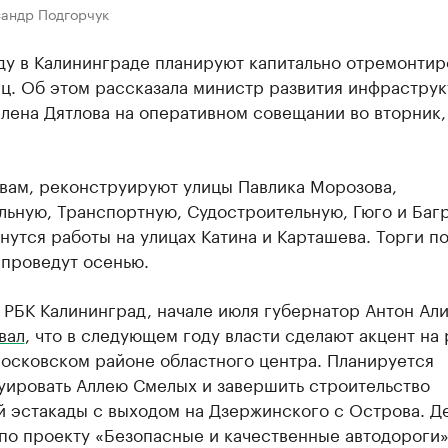
сандр Подгорчук
ду в Калининграде планируют капитально отремонтир
иц. Об этом рассказала министр развития инфрастру
лена Дятлова на оперативном совещании во вторник,
овам, реконструируют улицы Павлика Морозова,
льную, Транспортную, Судостроительную, Гюго и Баг
нутся работы на улицах Катина и Карташева. Торги п
 проведут осенью.
 РБК Калининград, начале июля губернатор Антон Ал
вал
, что в следующем году власти сделают акцент на
Московском районе областного центра. Планируется
уировать Аллею Смелых и завершить строительство
й эстакады с выходом на Дзержинского с Острова. Д
по проекту «Безопасные и качественные автодороги»