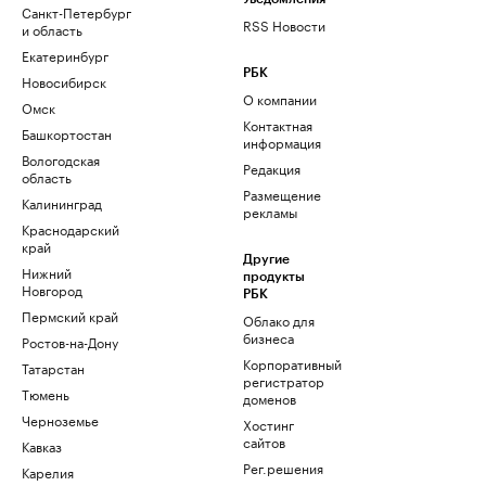
Санкт-Петербург
RSS Новости
и область
Екатеринбург
РБК
Новосибирск
О компании
Омск
Контактная
Башкортостан
информация
Вологодская
Редакция
область
Размещение
Калининград
рекламы
Краснодарский
край
Другие
Нижний
продукты
Новгород
РБК
Пермский край
Облако для
бизнеса
Ростов-на-Дону
Корпоративный
Татарстан
регистратор
Тюмень
доменов
Черноземье
Хостинг
сайтов
Кавказ
Рег.решения
Карелия