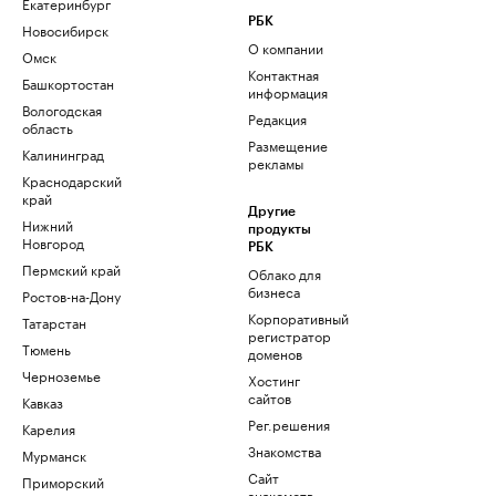
Екатеринбург
РБК
Новосибирск
О компании
Омск
Контактная
Башкортостан
информация
Вологодская
Редакция
область
Размещение
Калининград
рекламы
Краснодарский
край
Другие
Нижний
продукты
Новгород
РБК
Пермский край
Облако для
бизнеса
Ростов-на-Дону
Корпоративный
Татарстан
регистратор
Тюмень
доменов
Черноземье
Хостинг
сайтов
Кавказ
Рег.решения
Карелия
Знакомства
Мурманск
Сайт
Приморский
знакомств