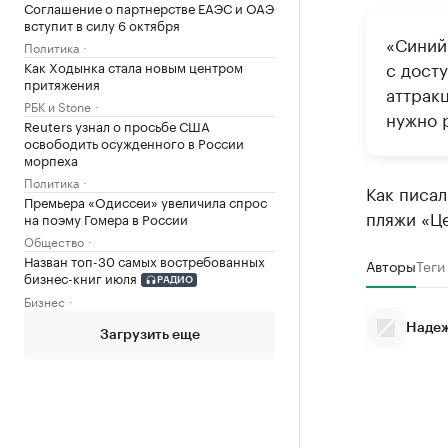
Соглашение о партнерстве ЕАЭС и ОАЭ
вступит в силу 6 октября
«Синий
Политика
с досту
Как Ходынка стала новым центром
притяжения
аттрак
РБК и Stone
нужно р
Reuters узнал о просьбе США
освободить осужденного в России
морпеха
Политика
Как писал
Премьера «Одиссеи» увеличила спрос
пляжи «Ц
на поэму Гомера в России
Общество
Назван топ-30 самых востребованных
Авторы
Теги
бизнес-книг июля
РАДИО
Бизнес
Надеж
Загрузить еще