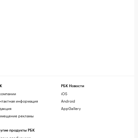
К
РБК Новости
компании
iOS
нтактная информация
Android
дакция
AppGallery
змещение рекламы
угие продукты РБК
лако для бизнеса