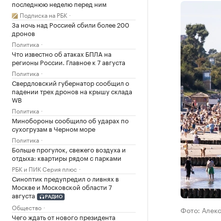
последнюю неделю перед ним
Подписка на РБК
За ночь над Россией сбили более 200
дронов
Политика
Что известно об атаках БПЛА на
регионы России. Главное к 7 августа
Политика
Свердловский губернатор сообщил о
падении трех дронов на крышу склада
WB
Политика
Минобороны сообщило об ударах по
сухогрузам в Черном море
Политика
Больше прогулок, свежего воздуха и
отдыха: квартиры рядом с парками
РБК и ПИК Серия плюс
Синоптик предупредил о ливнях в
Москве и Московской области 7
августа
РАДИО
Общество
Фото: Алек
Чего ждать от нового президента