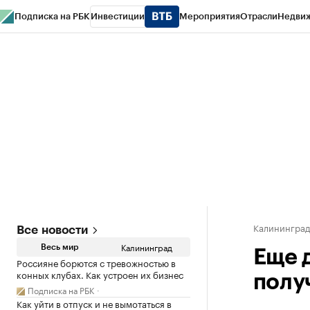
Подписка на РБК
Инвестиции
Мероприятия
Отрасли
Недви
РБК Life
Тренды
Визионеры
Национальные проекты
Город
Стиль
Кр
Спецпроекты СПб
Конференции СПб
Спецпроекты
Проверка конт
Калинингра
Все новости
Калининград
Весь мир
Еще 
Россияне борются с тревожностью в
конных клубах. Как устроен их бизнес
полу
Подписка на РБК
Как уйти в отпуск и не вымотаться в