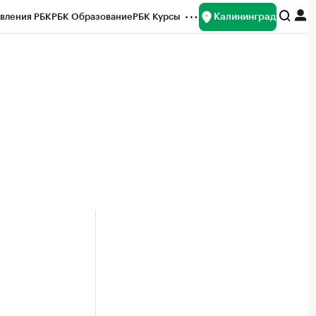
Калининград
вления РБК
РБК Образование
РБК Курсы
рейтинги
Франшизы
Газета
ок наличной валюты