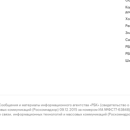
Ко
до
Хо
Ре
Зн
Са
РБ
РБ
Шк
ения и материалы информационного агентства «РБК» (свидетельство о 
овых коммуникаций (Роскомнадзор) 09.12.2015 за номером ИА №ФС77-63848) 
 связи, информационных технологий и массовых коммуникаций (Роскомнадз