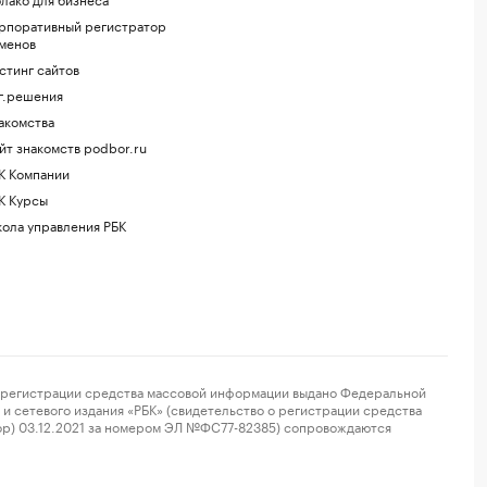
рпоративный регистратор
менов
стинг сайтов
г.решения
акомства
йт знакомств podbor.ru
К Компании
К Курсы
ола управления РБК
регистрации средства массовой информации выдано Федеральной
и сетевого издания «РБК» (свидетельство о регистрации средства
ор) 03.12.2021 за номером ЭЛ №ФС77-82385) сопровождаются