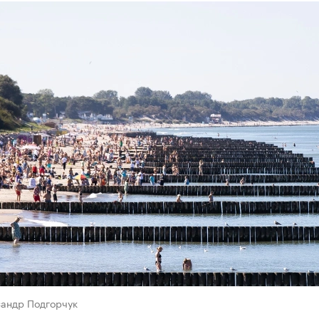
сандр Подгорчук