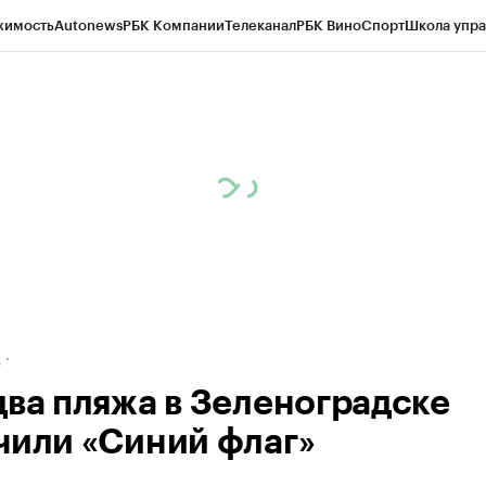
жимость
Autonews
РБК Компании
Телеканал
РБК Вино
Спорт
Школа упра
ипто
РБК Бизнес-среда
Дискуссионный клуб
Исследования
Кредитные 
рагентов
Политика
Экономика
Бизнес
Технологии и медиа
Финансы
Рын
д
два пляжа в Зеленоградске
чили «Синий флаг»