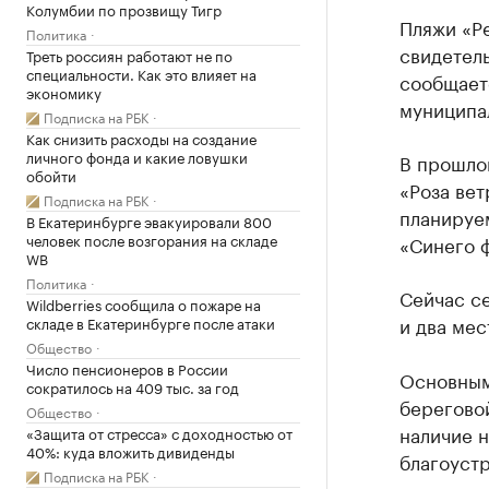
Колумбии по прозвищу Тигр
Пляжи «Ре
Политика
свидетель
Треть россиян работают не по
специальности. Как это влияет на
сообщает
экономику
муниципа
Подписка на РБК
Как снизить расходы на создание
личного фонда и какие ловушки
В прошло
обойти
«Роза вет
Подписка на РБК
планируе
В Екатеринбурге эвакуировали 800
человек после возгорания на складе
«Синего ф
WB
Политика
Сейчас с
Wildberries сообщила о пожаре на
и два мес
складе в Екатеринбурге после атаки
Общество
Число пенсионеров в России
Основным
сократилось на 409 тыс. за год
береговой
Общество
наличие 
«Защита от стресса» с доходностью от
40%: куда вложить дивиденды
благоустр
Подписка на РБК