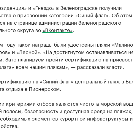
зиденция» и «Гнездо» в Зеленоградске получили
ства о присвоении категории «Синий флаг». Об этом
ся на странице администрации Зеленоградского
льного округа во
«ВКонтакте»
.
м году такой награды были удостоены пляжи «Малино
ров» и «Лесной». «На достигнутом останавливаться н
м. Зато планируем пройти сертификацию на присвое
лага» всем нашим пляжам», — рассказали власти.
ертификацию на «Синий флаг» центральный пляж в Ба
та отдыха в Пионерском.
и критериями отбора являются чистота морской вод
 полосы, безопасность и доступная среда на пляжах,
необходимых элементов курортной инфраструктуры и
ойства.