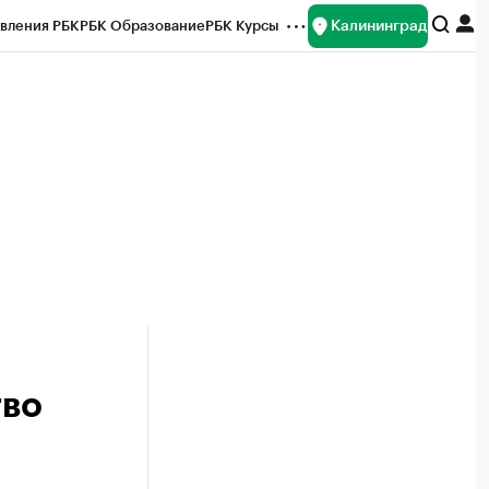
Калининград
вления РБК
РБК Образование
РБК Курсы
рейтинги
Франшизы
Газета
ок наличной валюты
тво