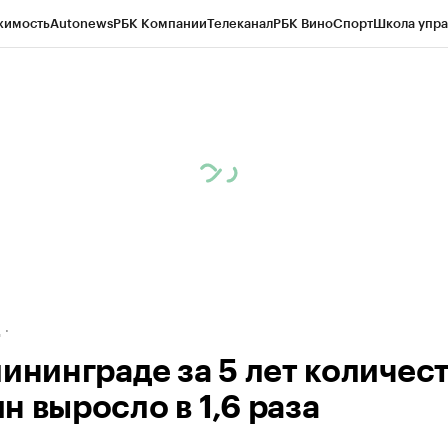
жимость
Autonews
РБК Компании
Телеканал
РБК Вино
Спорт
Школа упра
ипто
РБК Бизнес-среда
Дискуссионный клуб
Исследования
Кредитные 
рагентов
Политика
Экономика
Бизнес
Технологии и медиа
Финансы
Рын
д
лининграде за 5 лет количес
н выросло в 1,6 раза