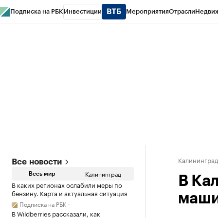
Подписка на РБК
Инвестиции
Мероприятия
Отрасли
Недви
РБК Life
Тренды
Визионеры
Национальные проекты
Город
Стиль
Кр
Спецпроекты СПб
Конференции СПб
Спецпроекты
Проверка конт
Калинингра
Все новости
Калининград
Весь мир
В Ка
В каких регионах ослабили меры по
бензину. Карта и актуальная ситуация
маши
Подписка на РБК
В Wildberries рассказали, как