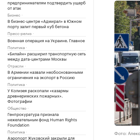
предпринимателям подтвердить ущерб
от атак
Бизнес
В бизнес-центре «Адмирал» в Южном
порту залит первый куб бетона
Пресс-релиз
Военная операция на Украине. Главное
Политика
«Билайн» расширил транспортную сеть
между дата-центрами Москвы
Отрасли
В Армении назвали необоснованными
ограничения на экспорт в Россию
Политика
У Колизея раскопали «казармы
древнеримских пожарных».
Фотографии
Общество
Генпрокуратура признала
нежелательным фонд Human Rights
Foundation
Политика
Фото: Алек
Аэропорт Жуковский закрыли для