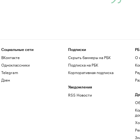
Социальные сети
Подписки
РБ
ВКонтакте
Скрыть баннеры на РБК
О 
Одноклассники
Подписка на РБК
Ко
Telegram
Корпоративная подписка
Ре
Дзен
Ра
Уведомления
RSS Новости
Др
Об
Ко
до
Хо
Ре
Зн