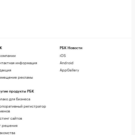
К
РБК Новости
компании
iOS
нтактная информация
Android
дакция
AppGallery
змещение рекламы
угие продукты РБК
лако для бизнеса
рпоративный регистратор
менов
стинг сайтов
г.решения
акомства