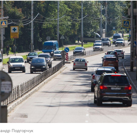
сандр Подгорчук