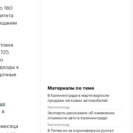
о 180
итета
вещании
плана
 725
то
дходы к
дочные
Материалы по теме
В Калининграде в марте выросли
продажи легковых автомобилей
ще
Калининград
 в
Эксперты рассказали об изменении
стоимости авто в Калининграде
Калининград
 месяца
В Литве из-за коронавируса рухнул
, а за