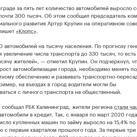
граде за пять лет количество автомобилей выросло с
почти 300 тысяч. Об этом сообщил председатель ком
иального развития Артур Крупин на оперативном со
 пишет
«Клопс»
.
0 автомобилей на тысячу населения. По прогнозу ген
 увеличение числа транспорта до 330 тысяч, то есть
ысячу жителей», — отметил Крупин. Он подчеркнул, ч
рост автомобилизации города, необходимо менять по
тному обеспечению и развивать транспортно-переса
ример, на въездах в город водители могли бы
ваться с личного транспорта на общественный.
е сообщал РБК Калининград, жители региона
стали ча
втомобили в кредит. Так, с января по март 2020 года
исло купленных машин по займу выросло на 15,4% по
ю с первым кварталом прошлого года. За первые три
 жители региона взяли 937 кредитов на покупку машин