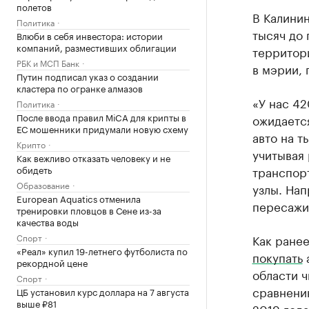
полетов
В Калинин
Политика
тысяч до 
Влюби в себя инвестора: истории
компаний, разместивших облигации
территор
РБК и МСП Банк
в мэрии,
Путин подписал указ о создании
кластера по огранке алмазов
«У нас 42
Политика
После ввода правил MiCA для крипты в
ожидается
ЕС мошенники придумали новую схему
авто на т
Крипто
учитывая 
Как вежливо отказать человеку и не
обидеть
транспор
Образование
узлы. Нап
European Aquatics отменила
пересажи
тренировки пловцов в Сене из-за
качества воды
Спорт
Как ране
«Реал» купил 19-летнего футболиста по
покупать
а
рекордной цене
области ч
Спорт
сравнени
ЦБ установил курс доллара на 7 августа
выше ₽81
2019 года