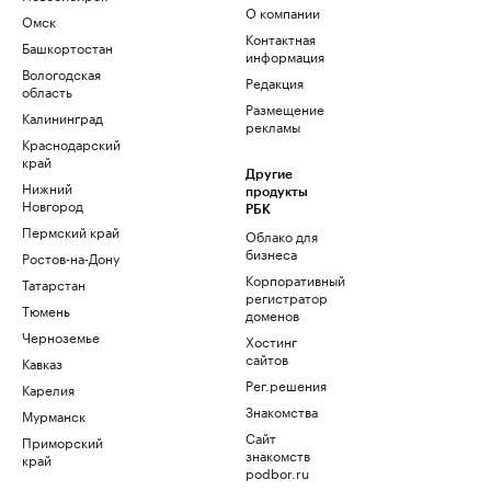
О компании
Омск
Контактная
Башкортостан
информация
Вологодская
Редакция
область
Размещение
Калининград
рекламы
Краснодарский
край
Другие
Нижний
продукты
Новгород
РБК
Пермский край
Облако для
бизнеса
Ростов-на-Дону
Корпоративный
Татарстан
регистратор
Тюмень
доменов
Черноземье
Хостинг
сайтов
Кавказ
Рег.решения
Карелия
Знакомства
Мурманск
Сайт
Приморский
знакомств
край
podbor.ru