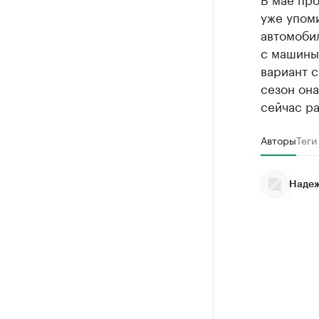
уже упом
автомобил
с машины
вариант 
сезон она
сейчас ра
Авторы
Теги
Надеж