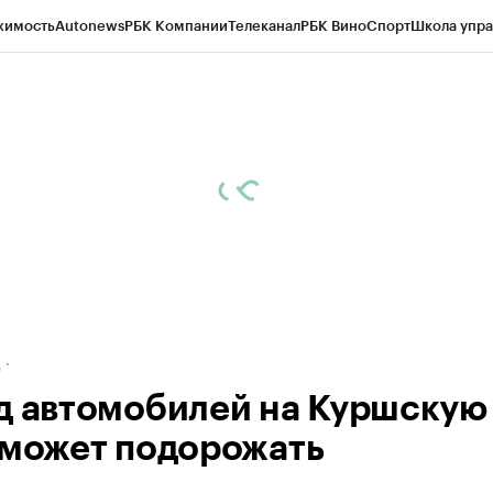
жимость
Autonews
РБК Компании
Телеканал
РБК Вино
Спорт
Школа упра
ипто
РБК Бизнес-среда
Дискуссионный клуб
Исследования
Кредитные 
рагентов
Политика
Экономика
Бизнес
Технологии и медиа
Финансы
Рын
д
д автомобилей на Куршскую
 может подорожать