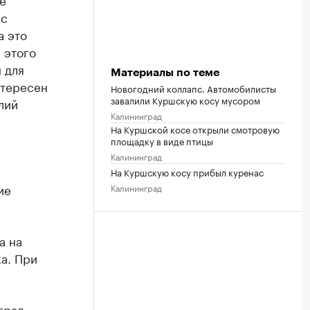
ас
а это
 этого
 для
Материалы по теме
нтересен
Новогодний коллапс. Автомобилисты
завалили Куршскую косу мусором
лий
Калининград
На Куршской косе открыли смотровую
площадку в виде птицы
Калининград
На Куршскую косу прибыл куренас
ие
Калининград
а на
а. При
град