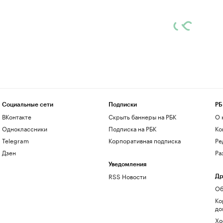
Социальные сети
Подписки
РБ
ВКонтакте
Скрыть баннеры на РБК
О 
Одноклассники
Подписка на РБК
Ко
Telegram
Корпоративная подписка
Ре
Дзен
Ра
Уведомления
RSS Новости
Др
Об
Ко
до
Хо