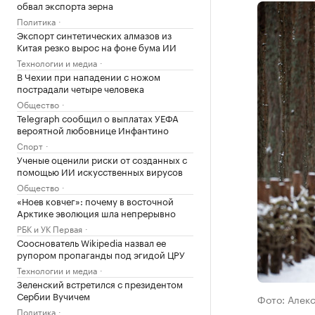
обвал экспорта зерна
Политика
Экспорт синтетических алмазов из
Китая резко вырос на фоне бума ИИ
Технологии и медиа
В Чехии при нападении с ножом
пострадали четыре человека
Общество
Telegraph сообщил о выплатах УЕФА
вероятной любовнице Инфантино
Спорт
Ученые оценили риски от созданных с
помощью ИИ искусственных вирусов
Общество
«Ноев ковчег»: почему в восточной
Арктике эволюция шла непрерывно
РБК и УК Первая
Сооснователь Wikipedia назвал ее
рупором пропаганды под эгидой ЦРУ
Технологии и медиа
Зеленский встретился с президентом
Сербии Вучичем
Фото: Алек
Политика