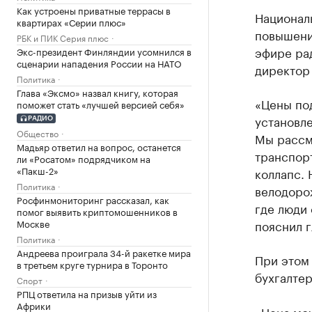
Как устроены приватные террасы в
Национал
квартирах «Серии плюс»
повышения
РБК и ПИК Серия плюс
эфире ра
Экс-президент Финляндии усомнился в
сценарии нападения России на НАТО
директор 
Политика
Глава «Эксмо» назвал книгу, которая
«Цены под
поможет стать «лучшей версией себя»
установл
РАДИО
Общество
Мы рассм
Мадьяр ответил на вопрос, останется
транспорт
ли «Росатом» подрядчиком на
«Пакш-2»
коллапс. 
Политика
велодорож
Росфинмониторинг рассказал, как
где люди 
помог выявить криптомошенников в
Москве
пояснил г
Политика
Андреева проиграла 34-й ракетке мира
При этом 
в третьем круге турнира в Торонто
бухгалтер
Спорт
РПЦ ответила на призыв уйти из
Африки
«Цена мож