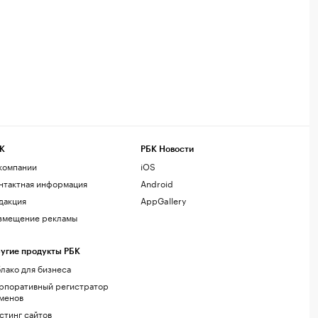
К
РБК Новости
компании
iOS
нтактная информация
Android
дакция
AppGallery
змещение рекламы
угие продукты РБК
лако для бизнеса
рпоративный регистратор
менов
стинг сайтов