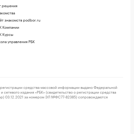
г.решения
акомства
йт знакомств podbor.ru
К Компании
К Курсы
ола управления РБК
регистрации средства массовой информации выдано Федеральной
и сетевого издания «РБК» (свидетельство о регистрации средства
ор) 03.12.2021 за номером ЭЛ №ФС77-82385) сопровождаются