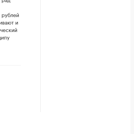
0 рублей
ивают и
ический
ципу