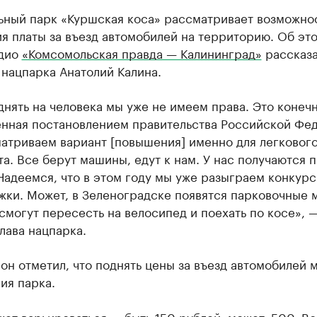
ьный парк «Куршская коса» рассматривает возможно
 платы за въезд автомобилей на территорию. Об это
дио
«Комсомольская правда — Калининград»
рассказ
нацпарка Анатолий Калина.
нять на человека мы уже не имеем права. Это конечн
енная постановлением правительства Российской Фе
атриваем вариант [повышения] именно для легковог
а. Все берут машины, едут к нам. У нас получаются 
Надеемся, что в этом году мы уже разыграем конкур
ки. Может, в Зеленоградске появятся парковочные м
смогут пересесть на велосипед и поехать по косе», 
лава нацпарка.
он отметил, что поднять цены за въезд автомобилей 
ия парка.
ет варьироваться — быть 150 рублей, может, 500. Вс