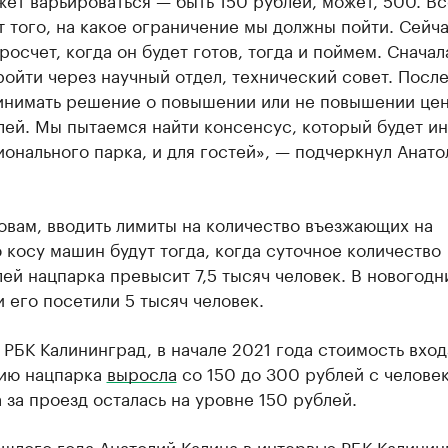
т того, на какое ограничение мы должны пойти. Сейч
росчет, когда он будет готов, тогда и поймем. Сначал
ойти через научный отдел, технический совет. После
инимать решение о повышении или не повышении цен
лей. Мы пытаемся найти консенсус, который будет и
ионального парка, и для гостей», — подчеркнул Анато
овам, вводить лимиты на количество въезжающих на
косу машин будут тогда, когда суточное количество
ей нацпарка превысит 7,5 тысяч человек. В новогодн
 его посетили 5 тысяч человек.
 РБК Калининград, в начале 2021 года стоимость вход
ию нацпарка
выросла
со 150 до 300 рублей с человек
 за проезд осталась на уровне 150 рублей.
шлого года Анатолий Калина в интервью РБК Калинин