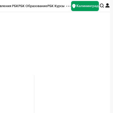
Калининград
вления РБК
РБК Образование
РБК Курсы
рейтинги
Франшизы
Газета
ок наличной валюты