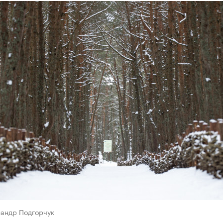
сандр Подгорчук