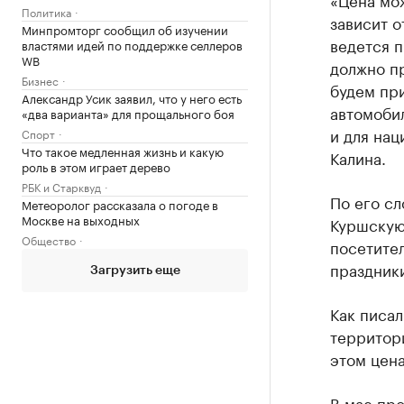
Политика
зависит о
Минпромторг сообщил об изучении
ведется п
властями идей по поддержке селлеров
WB
должно пр
Бизнес
будем пр
Александр Усик заявил, что у него есть
автомоби
«два варианта» для прощального боя
и для нац
Спорт
Что такое медленная жизнь и какую
Калина.
роль в этом играет дерево
РБК и Старквуд
По его сл
Метеоролог рассказала о погоде в
Москве на выходных
Куршскую 
Общество
посетител
праздники
Загрузить еще
Как писал
территор
этом цена
В мае про