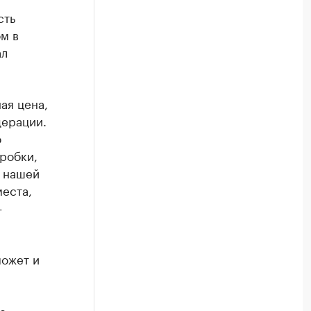
сть
м в
ал
ая цена,
дерации.
о
пробки,
с нашей
еста,
—
может и
е