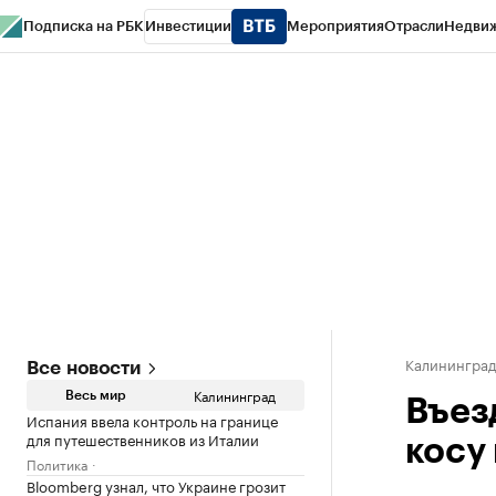
Подписка на РБК
Инвестиции
Мероприятия
Отрасли
Недви
РБК Life
Тренды
Визионеры
Национальные проекты
Город
Стиль
Кр
Спецпроекты СПб
Конференции СПб
Спецпроекты
Проверка конт
Калинингра
Все новости
Калининград
Весь мир
Въез
Испания ввела контроль на границе
для путешественников из Италии
косу
Политика
Bloomberg узнал, что Украине грозит