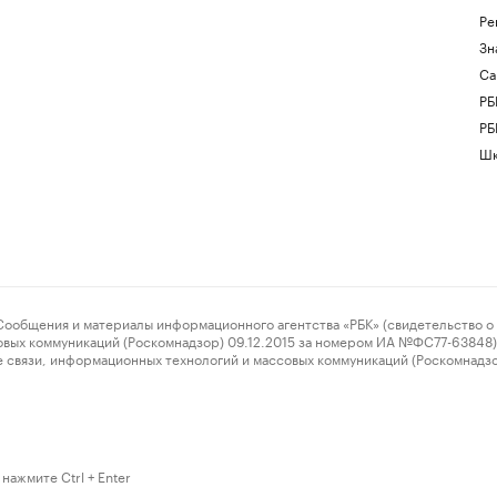
Ре
Зн
Са
РБ
РБ
Шк
ения и материалы информационного агентства «РБК» (свидетельство о 
овых коммуникаций (Роскомнадзор) 09.12.2015 за номером ИА №ФС77-63848) 
 связи, информационных технологий и массовых коммуникаций (Роскомнадз
нажмите Ctrl + Enter