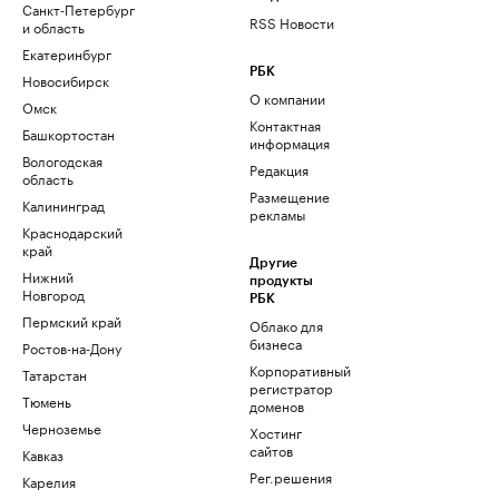
Санкт-Петербург
RSS Новости
и область
Екатеринбург
РБК
Новосибирск
О компании
Омск
Контактная
Башкортостан
информация
Вологодская
Редакция
область
Размещение
Калининград
рекламы
Краснодарский
край
Другие
Нижний
продукты
Новгород
РБК
Пермский край
Облако для
бизнеса
Ростов-на-Дону
Корпоративный
Татарстан
регистратор
Тюмень
доменов
Черноземье
Хостинг
сайтов
Кавказ
Рег.решения
Карелия