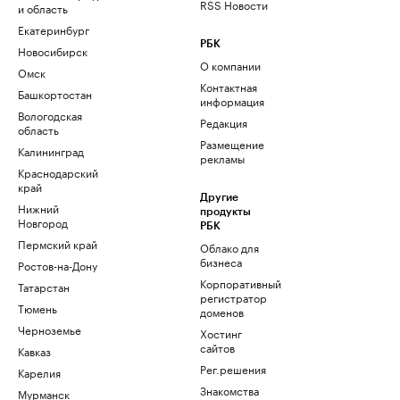
RSS Новости
и область
Екатеринбург
РБК
Новосибирск
О компании
Омск
Контактная
Башкортостан
информация
Вологодская
Редакция
область
Размещение
Калининград
рекламы
Краснодарский
край
Другие
Нижний
продукты
Новгород
РБК
Пермский край
Облако для
бизнеса
Ростов-на-Дону
Корпоративный
Татарстан
регистратор
Тюмень
доменов
Черноземье
Хостинг
сайтов
Кавказ
Рег.решения
Карелия
Знакомства
Мурманск