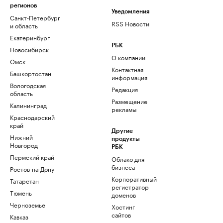
регионов
Уведомления
Санкт-Петербург
RSS Новости
и область
Екатеринбург
РБК
Новосибирск
О компании
Омск
Контактная
Башкортостан
информация
Вологодская
Редакция
область
Размещение
Калининград
рекламы
Краснодарский
край
Другие
Нижний
продукты
Новгород
РБК
Пермский край
Облако для
бизнеса
Ростов-на-Дону
Корпоративный
Татарстан
регистратор
Тюмень
доменов
Черноземье
Хостинг
сайтов
Кавказ