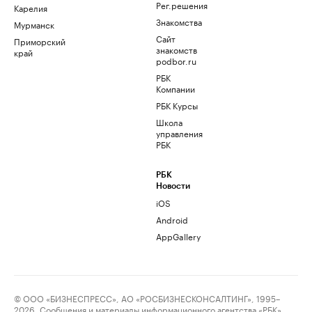
Рег.решения
Карелия
Знакомства
Мурманск
Сайт
Приморский
знакомств
край
podbor.ru
РБК
Компании
РБК Курсы
Школа
управления
РБК
РБК
Новости
iOS
Android
AppGallery
© ООО «БИЗНЕСПРЕСС», АО «РОСБИЗНЕСКОНСАЛТИНГ», 1995–
2026. Сообщения и материалы информационного агентства «РБК»