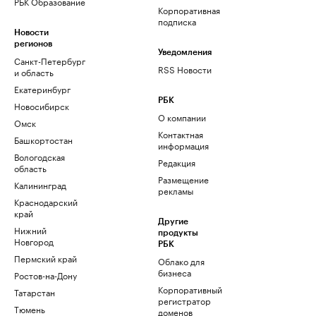
РБК Образование
Корпоративная
подписка
Новости
регионов
Уведомления
Санкт-Петербург
RSS Новости
и область
Екатеринбург
РБК
Новосибирск
О компании
Омск
Контактная
Башкортостан
информация
Вологодская
Редакция
область
Размещение
Калининград
рекламы
Краснодарский
край
Другие
Нижний
продукты
Новгород
РБК
Пермский край
Облако для
бизнеса
Ростов-на-Дону
Корпоративный
Татарстан
регистратор
Тюмень
доменов