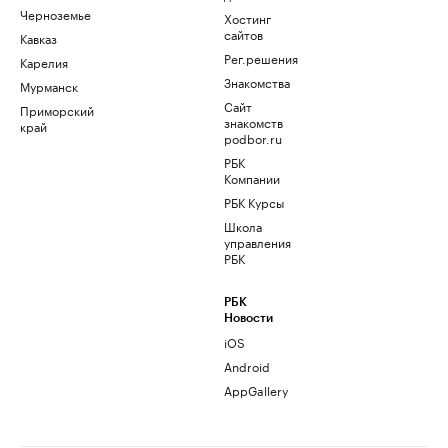
Черноземье
Хостинг
сайтов
Кавказ
Рег.решения
Карелия
Знакомства
Мурманск
Сайт
Приморский
знакомств
край
podbor.ru
РБК
Компании
РБК Курсы
Школа
управления
РБК
РБК
Новости
iOS
Android
AppGallery