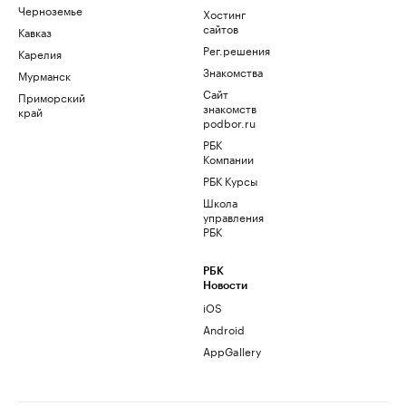
Черноземье
Хостинг
сайтов
Кавказ
Рег.решения
Карелия
Знакомства
Мурманск
Сайт
Приморский
знакомств
край
podbor.ru
РБК
Компании
РБК Курсы
Школа
управления
РБК
РБК
Новости
iOS
Android
AppGallery