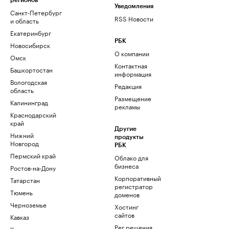
регионов
Уведомления
Санкт-Петербург
RSS Новости
и область
Екатеринбург
РБК
Новосибирск
О компании
Омск
Контактная
Башкортостан
информация
Вологодская
Редакция
область
Размещение
Калининград
рекламы
Краснодарский
край
Другие
Нижний
продукты
Новгород
РБК
Пермский край
Облако для
бизнеса
Ростов-на-Дону
Корпоративный
Татарстан
регистратор
Тюмень
доменов
Черноземье
Хостинг
сайтов
Кавказ
Рег.решения
Карелия