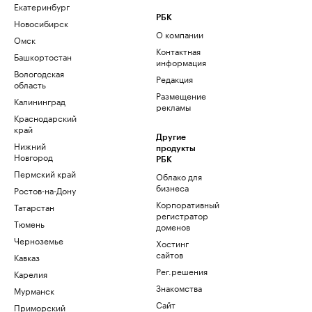
Екатеринбург
РБК
Новосибирск
О компании
Омск
Контактная
Башкортостан
информация
Вологодская
Редакция
область
Размещение
Калининград
рекламы
Краснодарский
край
Другие
Нижний
продукты
Новгород
РБК
Пермский край
Облако для
бизнеса
Ростов-на-Дону
Корпоративный
Татарстан
регистратор
Тюмень
доменов
Черноземье
Хостинг
сайтов
Кавказ
Рег.решения
Карелия
Знакомства
Мурманск
Сайт
Приморский