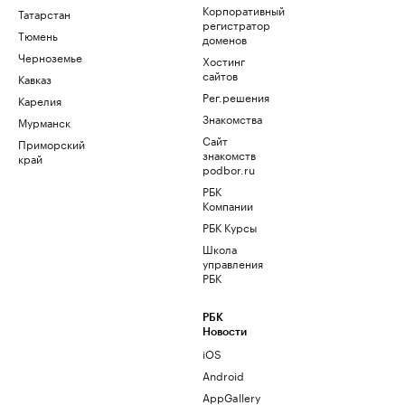
Корпоративный
Татарстан
регистратор
Тюмень
доменов
Черноземье
Хостинг
сайтов
Кавказ
Рег.решения
Карелия
Знакомства
Мурманск
Сайт
Приморский
знакомств
край
podbor.ru
РБК
Компании
РБК Курсы
Школа
управления
РБК
РБК
Новости
iOS
Android
AppGallery