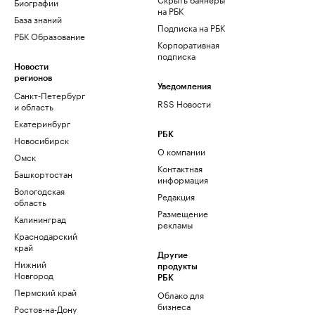
Биографии
на РБК
База знаний
Подписка на РБК
РБК Образование
Корпоративная
подписка
Новости
регионов
Уведомления
Санкт-Петербург
RSS Новости
и область
Екатеринбург
РБК
Новосибирск
О компании
Омск
Контактная
Башкортостан
информация
Вологодская
Редакция
область
Размещение
Калининград
рекламы
Краснодарский
край
Другие
Нижний
продукты
Новгород
РБК
Пермский край
Облако для
бизнеса
Ростов-на-Дону