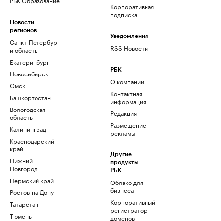
РБК Образование
Корпоративная
подписка
Новости
регионов
Уведомления
Санкт-Петербург
RSS Новости
и область
Екатеринбург
РБК
Новосибирск
О компании
Омск
Контактная
Башкортостан
информация
Вологодская
Редакция
область
Размещение
Калининград
рекламы
Краснодарский
край
Другие
Нижний
продукты
Новгород
РБК
Пермский край
Облако для
бизнеса
Ростов-на-Дону
Корпоративный
Татарстан
регистратор
Тюмень
доменов