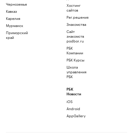
Черноземье
Хостинг
сайтов
Кавказ
Рег.решения
Карелия
Знакомства
Мурманск
Сайт
Приморский
знакомств
край
podbor.ru
РБК
Компании
РБК Курсы
Школа
управления
РБК
РБК
Новости
iOS
Android
AppGallery