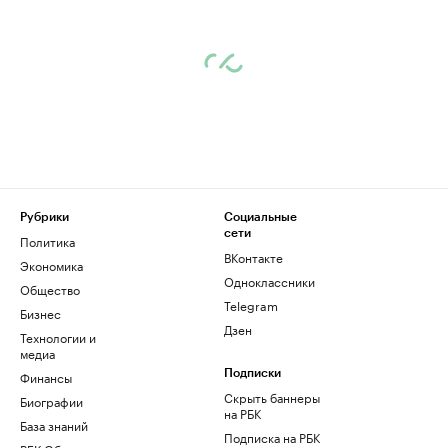
Рубрики
Социальные
сети
Политика
ВКонтакте
Экономика
Одноклассники
Общество
Telegram
Бизнес
Дзен
Технологии и
медиа
Финансы
Подписки
Скрыть баннеры
Биографии
на РБК
База знаний
Подписка на РБК