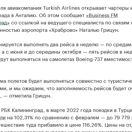
ля авиакомпания Turkish Airlines открывает чартеры 
рада в Анталию. Об этом сообщает
«Business FM
рад»
со ссылкой на ведущего специалиста по связям 
нностью аэропорта «Храброво» Наталью Грицун.
нируется выполнять два рейса в неделю — по средам
 а с июня и до середины октября — пять рейсов в не
дут выполняться на самолетах Boeing-737 вместимос
ма полетов будет выполняться совместно с туристич
ми, и мы ожидаем, что заполняемость рейсов будет о
, — отметила Грицун.
 РБК Калининград, в марте 2022 года поездки в Турц
ли
на 102,31% по сравнению с февралем — до 79 779 
тешествие туда прибавило в цене 116,26%. Цены на от
ля калининградцев
выросли
из-за смены авиаперевозч