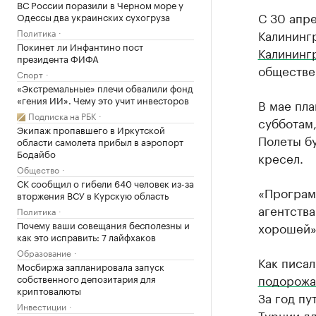
ВС России поразили в Черном море у
С 30 апре
Одессы два украинских сухогруза
Политика
Калининг
Покинет ли Инфантино пост
Калининг
президента ФИФА
обществе
Спорт
«Экстремальные» плечи обвалили фонд
«гения ИИ». Чему это учит инвесторов
В мае пла
Подписка на РБК
субботам,
Экипаж пропавшего в Иркутской
Полеты бу
области самолета прибыл в аэропорт
Бодайбо
кресел.
Общество
СК сообщил о гибели 640 человек из-за
«Програм
вторжения ВСУ в Курскую область
агентства
Политика
Почему ваши совещания бесполезны и
хорошей»
как это исправить: 7 лайфхаков
Образование
Как писал
Мосбиржа запланировала запуск
подорожа
собственного депозитария для
криптовалюты
За год пу
Инвестиции
Турции д