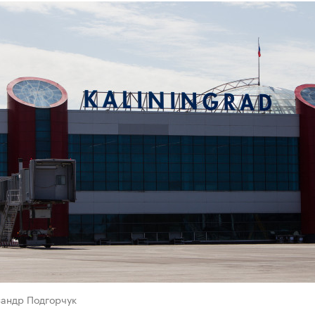
сандр Подгорчук