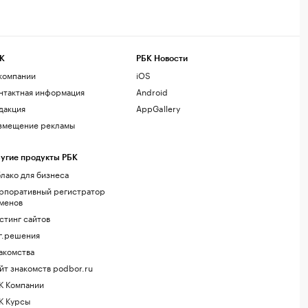
К
РБК Новости
компании
iOS
нтактная информация
Android
дакция
AppGallery
змещение рекламы
угие продукты РБК
лако для бизнеса
рпоративный регистратор
менов
стинг сайтов
г.решения
акомства
йт знакомств podbor.ru
К Компании
К Курсы