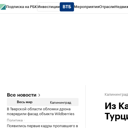
Подписка на РБК
Инвестиции
Мероприятия
Отрасли
Недви
РБК Life
Тренды
Визионеры
Национальные проекты
Город
Стиль
Кр
Спецпроекты СПб
Конференции СПб
Спецпроекты
Проверка конт
Калинингра
Все новости
Калининград
Весь мир
Из К
В Тверской области обломки дрона
повредили фасад объекта Wildberries
Турц
Политика
Появились первые кадры пропавшего в