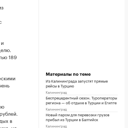
из
с
 и
делю.
тью 189
Материалы по теме
ескими
Из Калининграда запустят прямые
чень
рейсы в Турцию
Калининград
Беспрецедентный сезон. Туроператоры
региона — об отдыхе в Турции и Египте
ию
Калининград
рублей.
Новый паром для перевозки грузов
прибыл из Турции в Балтийск
дых в
Калининград
ика, но