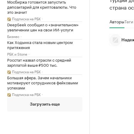
Мосбиржа готовится запустить
страна ос
депозитарий для криптовалюты. Что
это значит
Подписка на РБК
Авторы
Теги
DeepSeek сообщил о «значительном»
увеличении цен на свои ИИ-услуги
Бизнес
Надеж
Как Ходынка стала новым центром
притяжения
РБК и Stone
Росстат назвал отрасли с средней
зарплатой выше ₽500 тыс.
Подписка на РБК
Большая афера. Зачем начальники
мотивируют сотрудников фейковыми
успехами
Подписка на РБК
Загрузить еще