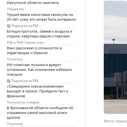
Иркутской области самолета
Общество
Турция ввела налоговые каникулы на
20 лет: кому это может быть интересно
Подписка на РБК
Больше прогулок, свежего воздуха и
отдыха: квартиры рядом с парками
РБК и ПИК Серия плюс
Вэнс рассказал о сложностях в
переговорах с Ираном
Политика
ИИ помогает лучшим и вредит
остальным. Как компаниям избежать
ловушки
Подписка на РБК
«Смешарики сквозь вселенные»
выходят в прокат. Пройдите тест о
франшизе
Технологии и медиа
В Ярославской области сообщили об
отражении самой массовой атаки
дронов
Фото: Алек
Политика