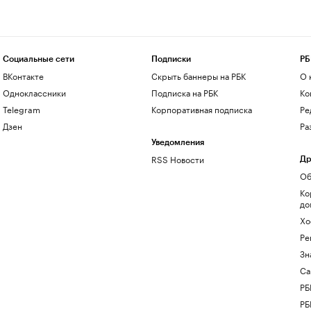
Социальные сети
Подписки
РБ
ВКонтакте
Скрыть баннеры на РБК
О 
Одноклассники
Подписка на РБК
Ко
Telegram
Корпоративная подписка
Ре
Дзен
Ра
Уведомления
RSS Новости
Др
Об
Ко
до
Хо
Ре
Зн
Са
РБ
РБ