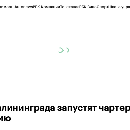
жимость
Autonews
РБК Компании
Телеканал
РБК Вино
Спорт
Школа упра
ипто
РБК Бизнес-среда
Дискуссионный клуб
Исследования
Кредитные 
рагентов
Политика
Экономика
Бизнес
Технологии и медиа
Финансы
Рын
д
алининграда запустят чартер
ию