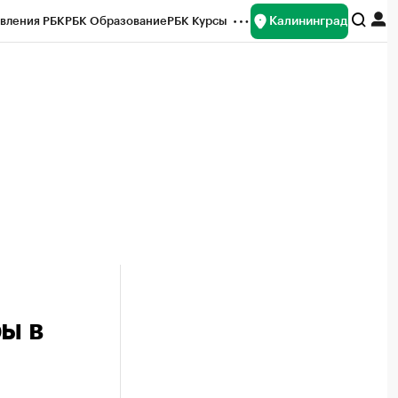
Калининград
вления РБК
РБК Образование
РБК Курсы
рейтинги
Франшизы
Газета
ок наличной валюты
ы в