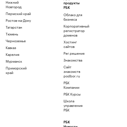
Нижний
продукты
Новгород
РБК
Пермский край
Облако для
бизнеса
Ростов-на-Дону
Корпоративный
Татарстан
регистратор
Тюмень
доменов
Черноземье
Хостинг
сайтов
Кавказ
Рег.решения
Карелия
Знакомства
Мурманск
Сайт
Приморский
знакомств
край
podbor.ru
РБК
Компании
РБК Курсы
Школа
управления
РБК
РБК
Новости