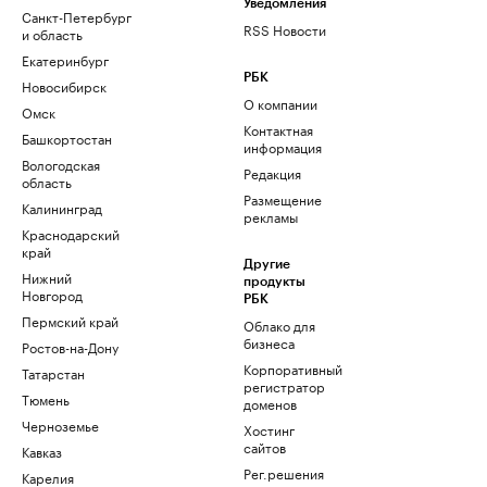
Уведомления
Санкт-Петербург
RSS Новости
и область
Екатеринбург
РБК
Новосибирск
О компании
Омск
Контактная
Башкортостан
информация
Вологодская
Редакция
область
Размещение
Калининград
рекламы
Краснодарский
край
Другие
Нижний
продукты
Новгород
РБК
Пермский край
Облако для
бизнеса
Ростов-на-Дону
Корпоративный
Татарстан
регистратор
Тюмень
доменов
Черноземье
Хостинг
сайтов
Кавказ
Рег.решения
Карелия