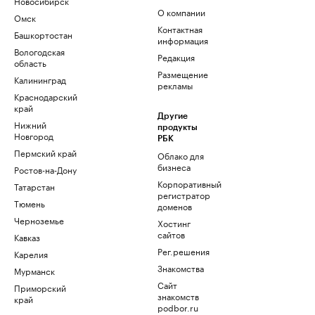
Новосибирск
О компании
Омск
Контактная
Башкортостан
информация
Вологодская
Редакция
область
Размещение
Калининград
рекламы
Краснодарский
край
Другие
Нижний
продукты
Новгород
РБК
Пермский край
Облако для
бизнеса
Ростов-на-Дону
Корпоративный
Татарстан
регистратор
Тюмень
доменов
Черноземье
Хостинг
сайтов
Кавказ
Рег.решения
Карелия
Знакомства
Мурманск
Сайт
Приморский
знакомств
край
podbor.ru