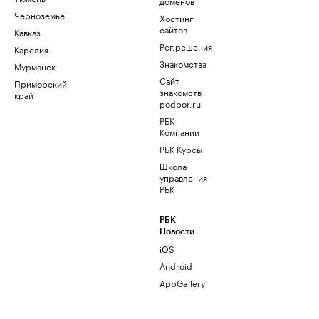
доменов
Черноземье
Хостинг
сайтов
Кавказ
Рег.решения
Карелия
Знакомства
Мурманск
Сайт
Приморский
знакомств
край
podbor.ru
РБК
Компании
РБК Курсы
Школа
управления
РБК
РБК
Новости
iOS
Android
AppGallery