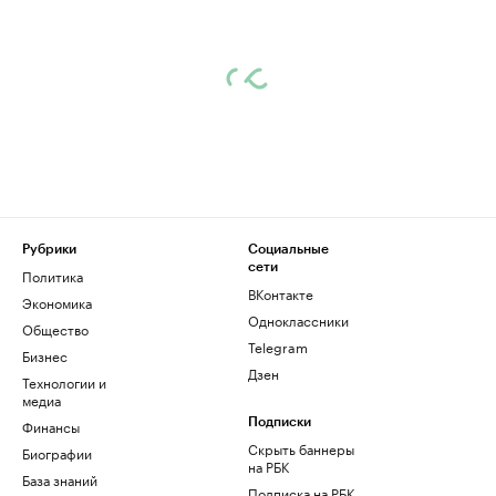
Рубрики
Социальные
сети
Политика
ВКонтакте
Экономика
Одноклассники
Общество
Telegram
Бизнес
Дзен
Технологии и
медиа
Финансы
Подписки
Скрыть баннеры
Биографии
на РБК
База знаний
Подписка на РБК