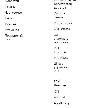
Татарстан
регистратор
Тюмень
доменов
Черноземье
Хостинг
сайтов
Кавказ
Рег.решения
Карелия
Знакомства
Мурманск
Сайт
Приморский
знакомств
край
podbor.ru
РБК
Компании
РБК Курсы
Школа
управления
РБК
РБК
Новости
iOS
Android
AppGallery