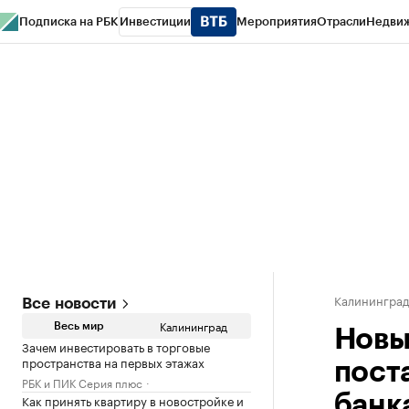
Подписка на РБК
Инвестиции
Мероприятия
Отрасли
Недви
РБК Life
Тренды
Визионеры
Национальные проекты
Город
Стиль
Кр
Спецпроекты СПб
Конференции СПб
Спецпроекты
Проверка конт
Калинингра
Все новости
Калининград
Весь мир
Новы
Зачем инвестировать в торговые
пространства на первых этажах
пост
РБК и ПИК Серия плюс
Как принять квартиру в новостройке и
банк