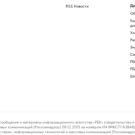
RSS Новости
Др
Об
Ко
до
Хо
Ре
Зн
Са
РБ
РБ
Шк
ения и материалы информационного агентства «РБК» (свидетельство о 
овых коммуникаций (Роскомнадзор) 09.12.2015 за номером ИА №ФС77-63848) 
 связи, информационных технологий и массовых коммуникаций (Роскомнадз