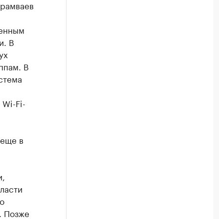
трамваев
венным
и. В
ух
ппам. В
стема
Wi-Fi-
 еще в
и,
ласти
о
. Позже