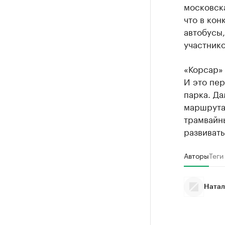
московск
что в кон
автобусы
участнико
«Корсар» 
И это пер
парка. Д
маршрутам
трамвайны
развивать
Авторы
Теги
Натал