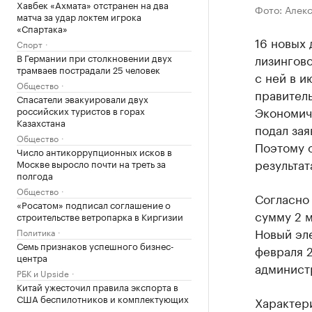
Хавбек «Ахмата» отстранен на два
Фото: Алек
матча за удар локтем игрока
«Спартака»
16 новых 
Спорт
В Германии при столкновении двух
лизингов
трамваев пострадали 25 человек
с ней в и
Общество
правител
Спасатели эвакуировали двух
Экономиче
российских туристов в горах
Казахстана
подал зая
Общество
Поэтому 
Число антикоррупционных исков в
результат
Москве выросло почти на треть за
полгода
Общество
Согласно 
«Росатом» подписал соглашение о
сумму 2 м
строительстве ветропарка в Киргизии
Новый эл
Политика
Семь признаков успешного бизнес-
февраля 2
центра
админист
РБК и Upside
Китай ужесточил правила экспорта в
США беспилотников и комплектующих
Характер