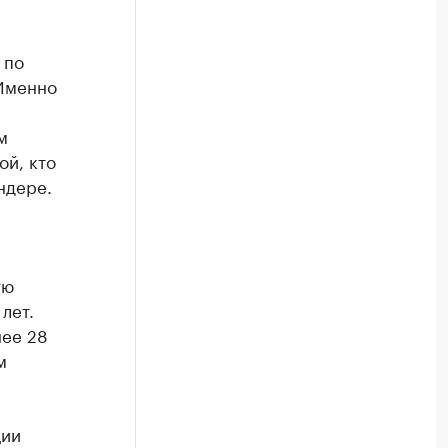
 по
 Именно
м
ой, кто
ндере.
ую
лет.
нее 28
м
ции