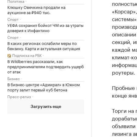
Политика
полность
Клюшку Овечкина продали на
«Корсар»
аукционе за ₽940 тыс.
системы»
Спорт
УЕФА сохранил бойкот ЧМ из-за утраты
производи
доверия к Инфантино
описании 
Спорт
секций, и
В каких регионах ослабили меры по
бензину. Карта и актуальная ситуация
каждой м
Подписка на РБК
климат-ко
В Wildberries рассказали, как
информаци
предпринимателям подтвердить ущерб
роутеры.
от атак
Бизнес
В бизнес-центре «Адмирал» в Южном
Пробные 
порту залит первый куб бетона
конце янв
Пресс-релиз
Загрузить еще
Торги на 
дорабатыв
объявили 
лизинга а