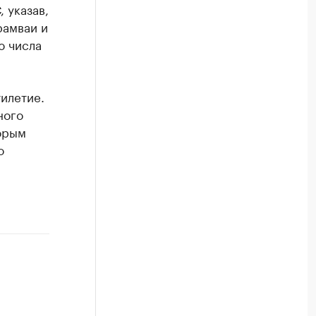
 указав,
рамваи и
ю числа
илетие.
ного
орым
о