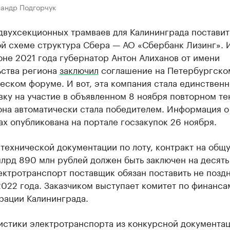
сандр Подгорчук
двухсекционных трамваев для Калининграда поставит
ой схеме структура Сбера — АО «Сбербанк Лизинг».
юне 2021 года губернатор Антон Алиханов от имени
ьства региона
заключил
соглашение на Петербургско
ском форуме. И вот, эта компания стала единственн
вку на участие в объявленном 8 ноября повторном те
она автоматически стала победителем. Информация о
ах опубликована на портале госзакупок 26 ноября.
технической документации по лоту, контракт на общ
лрд 890 млн рублей должен быть заключен на десять 
ектротранспорт поставщик обязан поставить не позд
022 года. Заказчиком выступает комитет по финанса
рации Калининграда.
истики электротранспорта из конкурсной документа