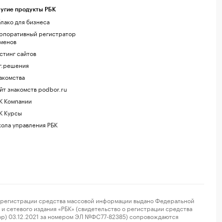
угие продукты РБК
лако для бизнеса
рпоративный регистратор
менов
стинг сайтов
г.решения
акомства
йт знакомств podbor.ru
К Компании
К Курсы
ола управления РБК
регистрации средства массовой информации выдано Федеральной
и сетевого издания «РБК» (свидетельство о регистрации средства
ор) 03.12.2021 за номером ЭЛ №ФС77-82385) сопровождаются