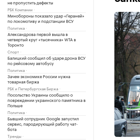
не пропустить дефекты
РБК Компании
Минобороны показало удар «Гераней»
по локомотиву и подстанции ВСУ
Политика
Александрова первой вышла в
четвертый круг «тысячника» WTA в
Торонто
Спорт
Балицкий сообщил об ударе дрона ВСУ
по рейсовому автобусу
Политика
Зачем экономике России нужна
товарная биржа
РБК и Петербургская Биржа
Посольство Украины сообщило о
повреждении украинского памятника в
Польше
Политика
Бывший сотрудник Google запустил
сервис, пародирующий работу чат-
бота
Тренды