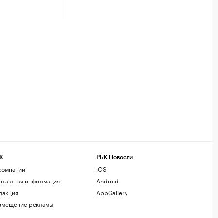
К
РБК Новости
компании
iOS
нтактная информация
Android
дакция
AppGallery
змещение рекламы