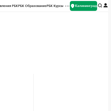
Калининград
вления РБК
РБК Образование
РБК Курсы
рейтинги
Франшизы
Газета
ок наличной валюты