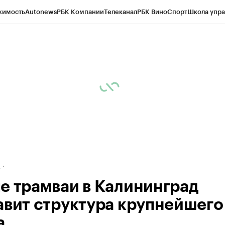
жимость
Autonews
РБК Компании
Телеканал
РБК Вино
Спорт
Школа упра
ипто
РБК Бизнес-среда
Дискуссионный клуб
Исследования
Кредитные 
рагентов
Политика
Экономика
Бизнес
Технологии и медиа
Финансы
Рын
д
е трамваи в Калининград
авит структура крупнейшего
а