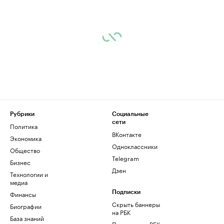
Рубрики
Социальные
сети
Политика
ВКонтакте
Экономика
Одноклассники
Общество
Telegram
Бизнес
Дзен
Технологии и
медиа
Финансы
Подписки
Скрыть баннеры
Биографии
на РБК
База знаний
Подписка на РБК