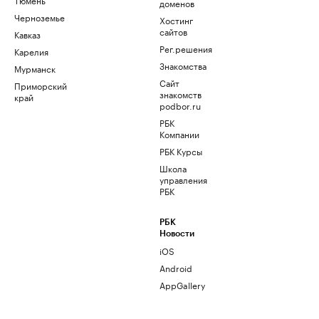
доменов
Черноземье
Хостинг
сайтов
Кавказ
Рег.решения
Карелия
Знакомства
Мурманск
Сайт
Приморский
знакомств
край
podbor.ru
РБК
Компании
РБК Курсы
Школа
управления
РБК
РБК
Новости
iOS
Android
AppGallery