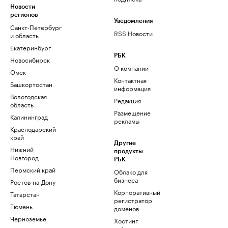
Новости
регионов
Уведомления
Санкт-Петербург
RSS Новости
и область
Екатеринбург
РБК
Новосибирск
О компании
Омск
Контактная
Башкортостан
информация
Вологодская
Редакция
область
Размещение
Калининград
рекламы
Краснодарский
край
Другие
Нижний
продукты
Новгород
РБК
Пермский край
Облако для
бизнеса
Ростов-на-Дону
Корпоративный
Татарстан
регистратор
Тюмень
доменов
Черноземье
Хостинг