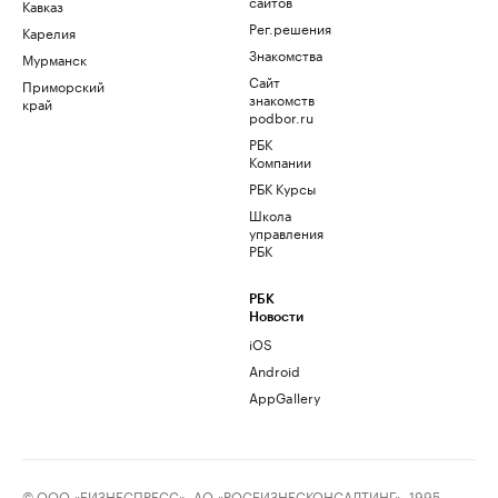
сайтов
Кавказ
Рег.решения
Карелия
Знакомства
Мурманск
Сайт
Приморский
знакомств
край
podbor.ru
РБК
Компании
РБК Курсы
Школа
управления
РБК
РБК
Новости
iOS
Android
AppGallery
© ООО «БИЗНЕСПРЕСС», АО «РОСБИЗНЕСКОНСАЛТИНГ», 1995–