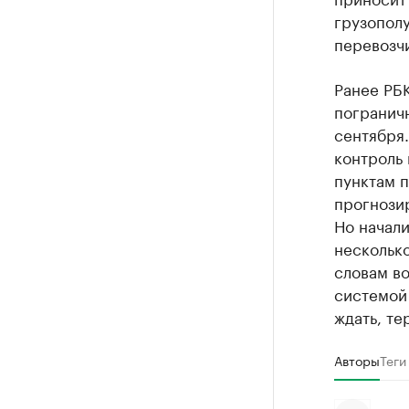
грузополу
перевозчи
Ранее РБК
погранич
сентября.
контроль
пунктам 
прогнози
Но начали
несколько
словам во
системой 
ждать, те
Авторы
Теги