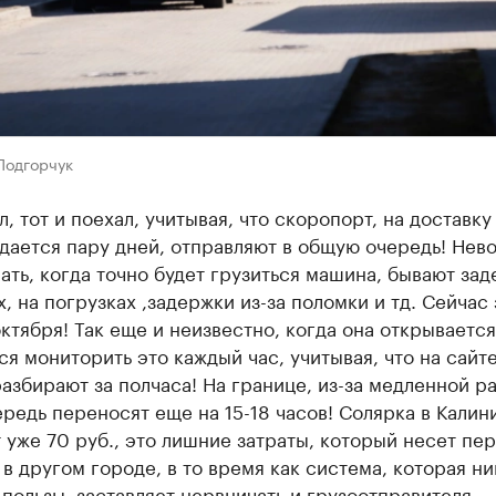
Подгорчук
л, тот и поехал, учитывая, что скоропорт, на доставку
дается пару дней, отправляют в общую очередь! Нев
ать, когда точно будет грузиться машина, бывают за
х, на погрузках ,задержки из-за поломки и тд. Сейчас
октября! Так еще и неизвестно, когда она открывается
я мониторить это каждый час, учитывая, что на сайт
азбирают за полчаса! На границе, из-за медленной р
редь переносят еще на 15-18 часов! Солярка в Калин
 уже 70 руб., это лишние затраты, который несет пер
 в другом городе, в то время как система, которая н
пользы, заставляет нервничать и грузоотправителя,