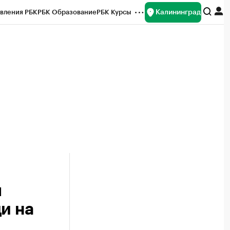
Калининград
вления РБК
РБК Образование
РБК Курсы
рейтинги
Франшизы
Газета
ок наличной валюты
ы
и на