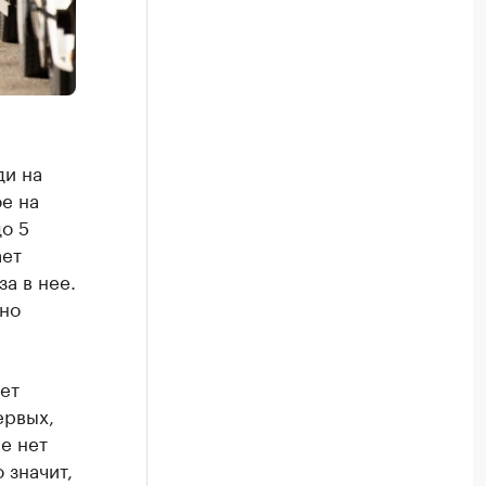
ди на
е на
о 5
ает
а в нее.
вно
ет
ервых,
е нет
 значит,