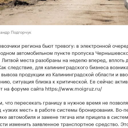
сандр Подгорчук
возчики региона бьют тревогу: в электронной очере
одном автомобильном пункте пропуска Чернышевско
 Литвой места разобраны на неделю вперед, вплоть д
Как следствие, для калининградского бизнеса возник
вывоза продукции из Калининградской области и ввоз
нию, ситуация близка к критической. Ее сейчас акти
 на форуме сайта https://www.moigruz.ru/
м, что пересекать границу в нужное время не позволя
 «узких мест» в работе системы бронирования. Во-п
ке автомобиля и замене тягача или прицепа в систем
ти изменить заявленное транспортное средство. Это