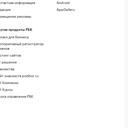
нтактная информация
Android
дакция
AppGallery
змещение рекламы
угие продукты РБК
лако для бизнеса
рпоративный регистратор
менов
стинг сайтов
г.решения
акомства
йт знакомств podbor.ru
К Компании
К Курсы
ола управления РБК