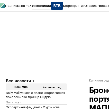
Подписка на РБК
Инвестиции
Мероприятия
Отрасли
Недви
РБК Life
Тренды
Визионеры
Национальные проекты
Город
Стиль
Кр
Спецпроекты СПб
Конференции СПб
Спецпроекты
Проверка конт
Калинингра
Все новости
Калининград
Весь мир
Брон
Daily Mail узнала о плане «королевских
похорон» экс-принца Эндрю
порт
Политика
Эксперт «Альфа-Денег» Фурзикова
МАП