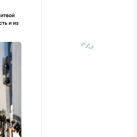
Литвой
ть и из