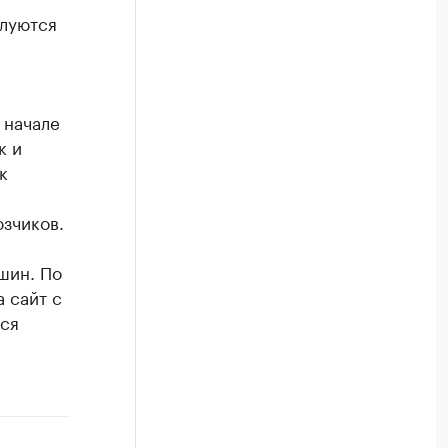
алуются
 начале
к и
к
зчиков.
шин. По
 сайт с
тся