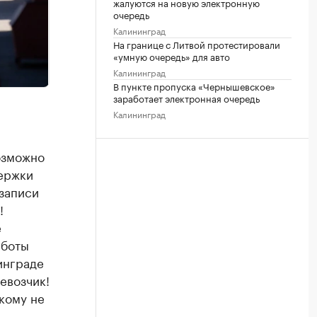
жалуются на новую электронную
очередь
Калининград
На границе с Литвой протестировали
«умную очередь» для авто
Калининград
В пункте пропуска «Чернышевское»
заработает электронная очередь
Калининград
озможно
держки
 записи
!
е
аботы
инграде
евозчик!
икому не