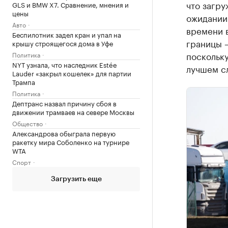
что загру
GLS и BMW X7. Сравнение, мнения и
цены
ожидании
Авто
времени 
Беспилотник задел кран и упал на
границы —
крышу строящегося дома в Уфе
поскольку
Политика
NYT узнала, что наследник Estée
лучшем с
Lauder «закрыл кошелек» для партии
Трампа
Политика
Дептранс назвал причину сбоя в
движении трамваев на севере Москвы
Общество
Александрова обыграла первую
ракетку мира Соболенко на турнире
WTA
Спорт
Загрузить еще