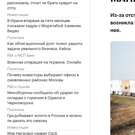
рассказала, стоит ли брать кредит на
отпу
Инвестиции
Из-за отс
В Иране впервые за пять месяцев
возникла 
показали кадры с Моджтабой Хаменеи.
Видео
нее.
Политика
Как облигационный долг помог решить
задачи реального бизнеса. Кейсы
РБК и МСП Банк
Военная операция на Украине. Онлайн
Политика
Почему инвесторы выбирают офисы в
оживленных районах Москвы
РБК и Upside
Минобороны сообщило об ударах по
складам с горючим в Одессе и
Черноморске
Политика
Где добывают золото в России и можно
ли делать это самому
Инвестиции
Мэр Нагасаки назвал США