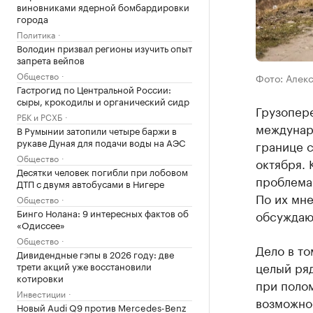
виновниками ядерной бомбардировки
города
Политика
Володин призвал регионы изучить опыт
запрета вейпов
Общество
Фото: Алек
Гастрогид по Центральной России:
сыры, крокодилы и органический сидр
Грузопере
РБК и РСХБ
междунар
В Румынии затопили четыре баржи в
рукаве Дуная для подачи воды на АЭС
границе с
Общество
октября. 
Десятки человек погибли при лобовом
проблема 
ДТП с двумя автобусами в Нигере
По их мне
Общество
Бинго Нолана: 9 интересных фактов об
обсуждают
«Одиссее»
Общество
Дело в то
Дивидендные гэпы в 2026 году: две
целый ряд
трети акций уже восстановили
котировки
при полом
Инвестиции
возможнос
Новый Audi Q9 против Mercedes-Benz