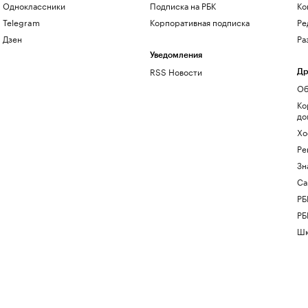
Одноклассники
Подписка на РБК
Ко
Telegram
Корпоративная подписка
Ре
Дзен
Ра
Уведомления
RSS Новости
Др
Об
Ко
до
Хо
Ре
Зн
Са
РБ
РБ
Шк