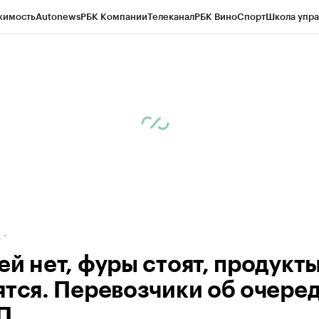
жимость
Autonews
РБК Компании
Телеканал
РБК Вино
Спорт
Школа упра
ипто
РБК Бизнес-среда
Дискуссионный клуб
Исследования
Кредитные 
рагентов
Политика
Экономика
Бизнес
Технологии и медиа
Финансы
Рын
д
ей нет, фуры стоят, продукт
ятся. Перевозчики об очеред
П