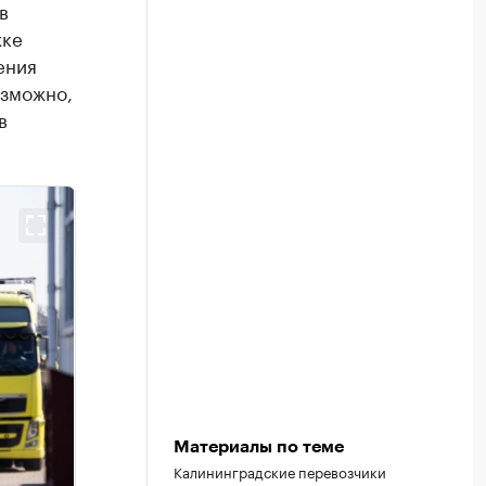
в
жке
ения
озможно,
в
Материалы по теме
Калининградские перевозчики