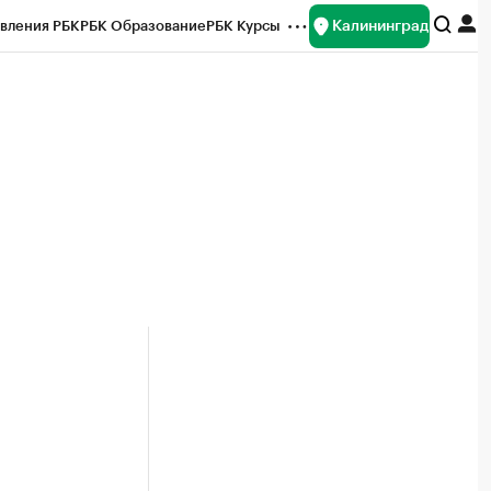
Калининград
вления РБК
РБК Образование
РБК Курсы
рейтинги
Франшизы
Газета
ок наличной валюты