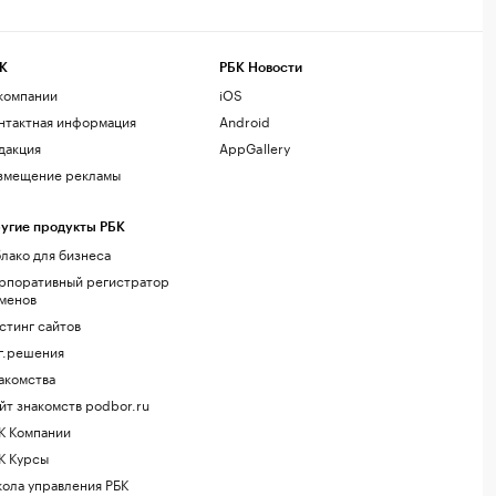
К
РБК Новости
компании
iOS
нтактная информация
Android
дакция
AppGallery
змещение рекламы
угие продукты РБК
лако для бизнеса
рпоративный регистратор
менов
стинг сайтов
г.решения
акомства
йт знакомств podbor.ru
К Компании
К Курсы
ола управления РБК