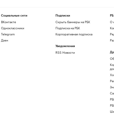
Социальные сети
Подписки
РБ
ВКонтакте
Скрыть баннеры на РБК
О 
Одноклассники
Подписка на РБК
Ко
Telegram
Корпоративная подписка
Ре
Дзен
Ра
Уведомления
RSS Новости
Др
Об
Ко
до
Хо
Ре
Зн
Са
РБ
РБ
Шк