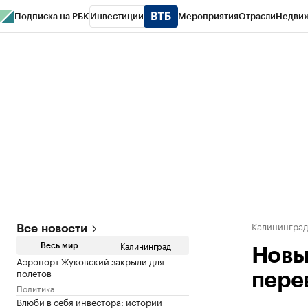
Подписка на РБК
Инвестиции
Мероприятия
Отрасли
Недви
РБК Life
Тренды
Визионеры
Национальные проекты
Город
Стиль
Кр
Спецпроекты СПб
Конференции СПб
Спецпроекты
Проверка конт
Калинингра
Все новости
Калининград
Весь мир
Новы
Аэропорт Жуковский закрыли для
полетов
пере
Политика
Влюби в себя инвестора: истории