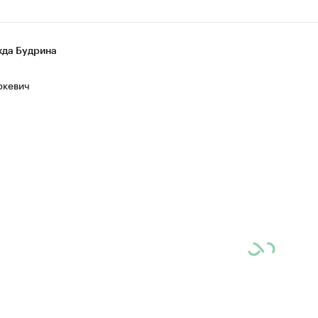
да Будрина
ркевич