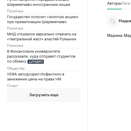
Авторы
Теги
Шереметьево иностранным лицам
Политика
Государство получит «золотую акцию»
при приватизации Шереметьево
Надеж
Политика
МИД отказался зеркально отвечать на
Марина Ма
«театральный жест» властей Румынии
Политика
В Финансовом университете
рассказали, куда отправят студентов
по обмену
РАДИО
Общество
УЕФА заподозрил Инфантино в
занижении цены на права ЧМ
Спорт
Загрузить еще