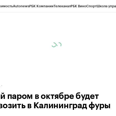
жимость
Autonews
РБК Компании
Телеканал
РБК Вино
Спорт
Школа упра
ипто
РБК Бизнес-среда
Дискуссионный клуб
Исследования
Кредитные 
рагентов
Политика
Экономика
Бизнес
Технологии и медиа
Финансы
Рын
д
й паром в октябре будет
возить в Калининград фуры