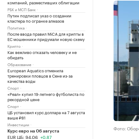
компаний, разместивших облигации
РБК и МСП Банк
Путин подписал указ о создании
кластера по огранке алмазов
Политика
После ввода правил MiCA для крипты в
ЕС мошенники придумали новую схему
Крипто
Как вежливо отказать человеку и не
обидеть
Образование
European Aquatics отменила
тренировки пловцов в Сене из-за
качества воды
Спорт
«Реал» купил 19-летнего футболиста по
рекордной цене
Спорт
ЦБ установил курс доллара на 7 августа
выше ₽81
Инвестиции
Фото: Обор
Курс евро на 06 августа
EUR ЦБ: 94,06
+0,87