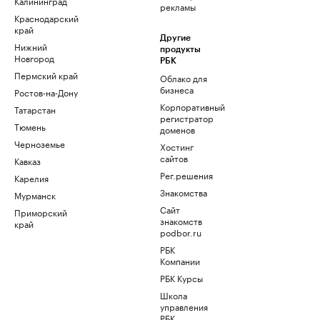
Калининград
рекламы
Краснодарский
край
Другие
Нижний
продукты
Новгород
РБК
Пермский край
Облако для
бизнеса
Ростов-на-Дону
Корпоративный
Татарстан
регистратор
Тюмень
доменов
Черноземье
Хостинг
сайтов
Кавказ
Рег.решения
Карелия
Знакомства
Мурманск
Сайт
Приморский
знакомств
край
podbor.ru
РБК
Компании
РБК Курсы
Школа
управления
РБК