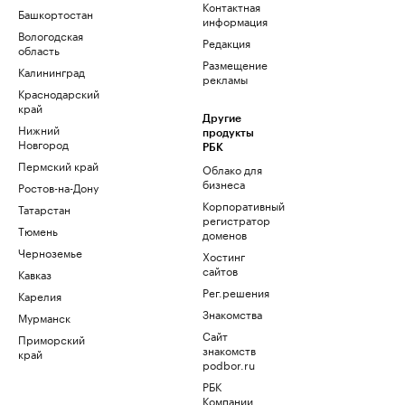
Контактная
Башкортостан
информация
Вологодская
Редакция
область
Размещение
Калининград
рекламы
Краснодарский
край
Другие
Нижний
продукты
Новгород
РБК
Пермский край
Облако для
бизнеса
Ростов-на-Дону
Корпоративный
Татарстан
регистратор
Тюмень
доменов
Черноземье
Хостинг
сайтов
Кавказ
Рег.решения
Карелия
Знакомства
Мурманск
Сайт
Приморский
знакомств
край
podbor.ru
РБК
Компании