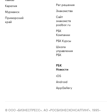
Рег.решения
Карелия
Знакомства
Мурманск
Сайт
Приморский
знакомств
край
podbor.ru
РБК
Компании
РБК Курсы
Школа
управления
РБК
РБК
Новости
iOS
Android
AppGallery
© ООО «БИЗНЕСПРЕСС», АО «РОСБИЗНЕСКОНСАЛТИНГ», 1995–