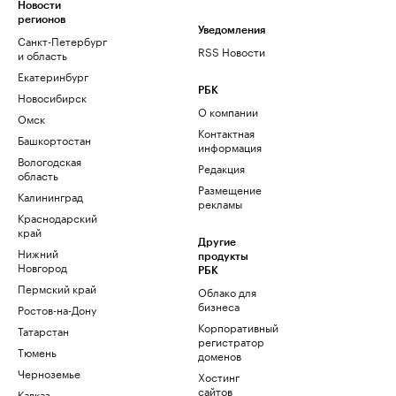
Новости
регионов
Уведомления
Санкт-Петербург
RSS Новости
и область
Екатеринбург
РБК
Новосибирск
О компании
Омск
Контактная
Башкортостан
информация
Вологодская
Редакция
область
Размещение
Калининград
рекламы
Краснодарский
край
Другие
Нижний
продукты
Новгород
РБК
Пермский край
Облако для
бизнеса
Ростов-на-Дону
Корпоративный
Татарстан
регистратор
Тюмень
доменов
Черноземье
Хостинг
сайтов
Кавказ