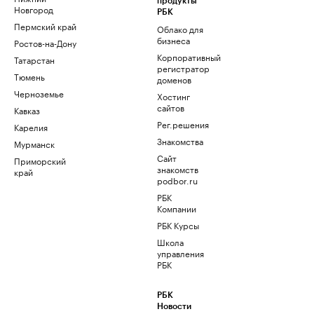
продукты
Новгород
РБК
Пермский край
Облако для
бизнеса
Ростов-на-Дону
Корпоративный
Татарстан
регистратор
Тюмень
доменов
Черноземье
Хостинг
сайтов
Кавказ
Рег.решения
Карелия
Знакомства
Мурманск
Сайт
Приморский
знакомств
край
podbor.ru
РБК
Компании
РБК Курсы
Школа
управления
РБК
РБК
Новости