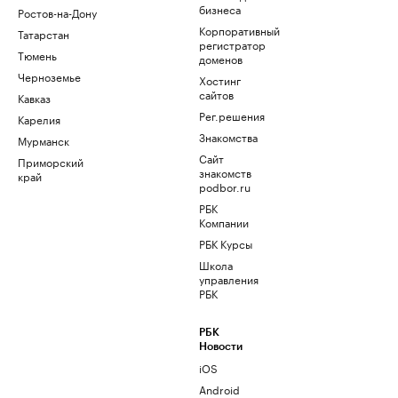
бизнеса
Ростов-на-Дону
Корпоративный
Татарстан
регистратор
Тюмень
доменов
Черноземье
Хостинг
сайтов
Кавказ
Рег.решения
Карелия
Знакомства
Мурманск
Сайт
Приморский
знакомств
край
podbor.ru
РБК
Компании
РБК Курсы
Школа
управления
РБК
РБК
Новости
iOS
Android