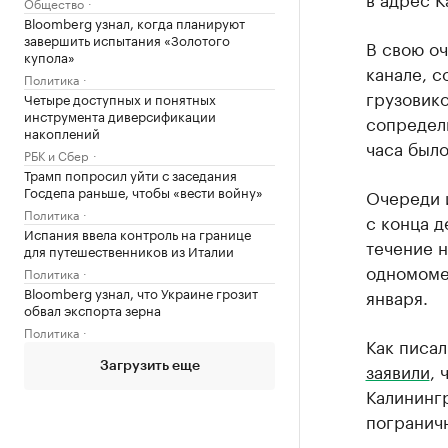
Общество
Bloomberg узнал, когда планируют
завершить испытания «Золотого
В свою о
купола»
канале, 
Политика
грузовик
Четыре доступных и понятных
инструмента диверсификации
сопредел
накоплений
часа было
РБК и Сбер
Трамп попросил уйти с заседания
Госдепа раньше, чтобы «вести войну»
Очереди 
Политика
с конца д
Испания ввела контроль на границе
течение н
для путешественников из Италии
одномомен
Политика
Bloomberg узнал, что Украине грозит
января.
обвал экспорта зерна
Политика
Как писал
заявили
, 
Загрузить еще
Калинингр
погранич