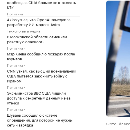
пообещала США больше не атаковать
КТК
Политика
Axios узнал, что OpenAI замедлила
разработку ИИ-модели Astra
Технологии и медиа
В Московской области отменили
ракетную опасность
Политика
Мэр Киева сообщил о пожарах после
взрывов
Политика
CNN узнал, как высший военачальник
США пытается закончить войну с
Ираном
Политика
Экс-министра ВВС США лишили
доступа к секретным данным из-за
утечки
Политика
Шуваев сообщил о системе
оповещения, для которой не нужны
Фото: Алек
сеть и зарядка