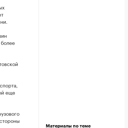
ых
ет
ни.
шин
 более
товской
спорта,
ой еще
рузового
 стороны
Материалы по теме