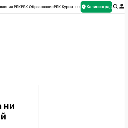
Калининград
вления РБК
РБК Образование
РБК Курсы
рейтинги
Франшизы
Газета
ок наличной валюты
 ни
ий