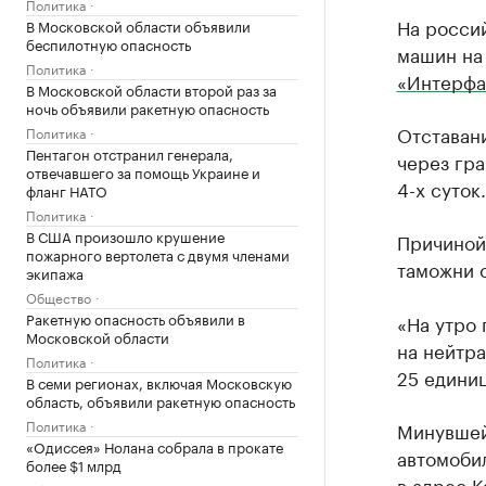
Политика
На россий
В Московской области объявили
беспилотную опасность
машин на
Политика
«Интерфа
В Московской области второй раз за
ночь объявили ракетную опасность
Отставан
Политика
Пентагон отстранил генерала,
через гра
отвечавшего за помощь Украине и
4-х суток.
фланг НАТО
Политика
В США произошло крушение
Причиной
пожарного вертолета с двумя членами
таможни 
экипажа
Общество
Ракетную опасность объявили в
«На утро 
Московской области
на нейтр
Политика
25 единиц
В семи регионах, включая Московскую
область, объявили ракетную опасность
Политика
Минувшей 
«Одиссея» Нолана собрала в прокате
автомоби
более $1 млрд
в адрес К