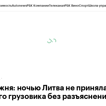
жимость
Autonews
РБК Компании
Телеканал
РБК Вино
Спорт
Школа упра
ипто
РБК Бизнес-среда
Дискуссионный клуб
Исследования
Кредитные 
рагентов
Политика
Экономика
Бизнес
Технологии и медиа
Финансы
Рын
д
жня: ночью Литва не приняла
го грузовика без разъяснен