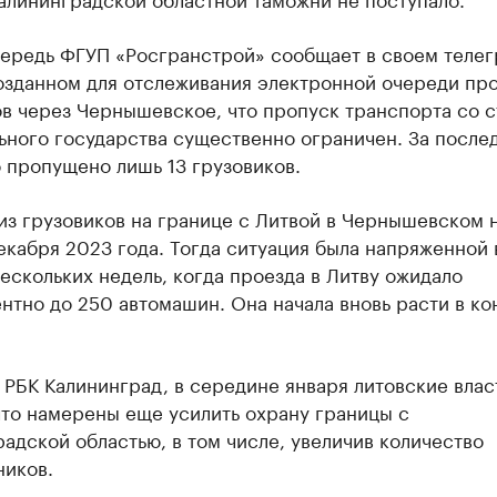
чередь ФГУП «Росгранстрой» сообщает в своем телег
созданном для отслеживания электронной очереди пр
ов через Чернышевское, что пропуск транспорта со 
ьного государства существенно ограничен. За после
 пропущено лишь 13 грузовиков.
из грузовиков на границе с Литвой в Чернышевском 
екабря 2023 года. Тогда ситуация была напряженной 
ескольких недель, когда проезда в Литву ожидало
тно до 250 автомашин. Она начала вновь расти в ко
 РБК Калининград, в середине января литовские влас
что намерены еще усилить охрану границы с
адской областью, в том числе, увеличив количество
ников.