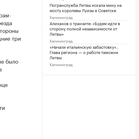
Погранслужба Литвы искала мину на
мосту королевы Луизы в Советске
рам-
Калининград
оезда
Алиханов о транзите: «Будем идти в
сторону полной независимости от
стороны
Литвы»
дние три
Калининград
«Начали итальянскую забастовку».
Глава региона — о работе таможни
Литвы
не было
Калининград
в
нце
ти