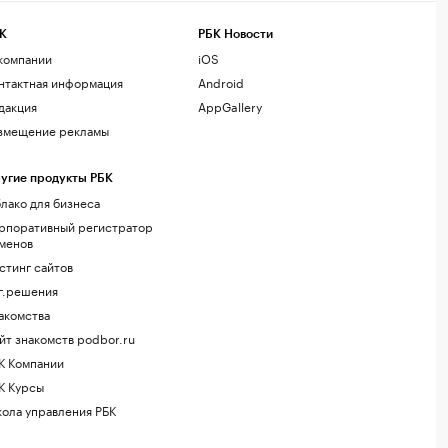
К
РБК Новости
компании
iOS
нтактная информация
Android
дакция
AppGallery
змещение рекламы
угие продукты РБК
лако для бизнеса
рпоративный регистратор
менов
стинг сайтов
г.решения
акомства
йт знакомств podbor.ru
К Компании
К Курсы
ола управления РБК