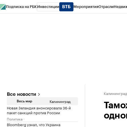
Подписка на РБК
Инвестиции
Мероприятия
Отрасли
Недви
РБК Life
Тренды
Визионеры
Национальные проекты
Город
Стиль
Кр
Спецпроекты СПб
Конференции СПб
Спецпроекты
Проверка конт
Калинингра
Все новости
Калининград
Весь мир
Тамо
Новая Зеландия анонсировала 36-й
пакет санкций против России
одно
Политика
Bloomberg узнал, что Украина