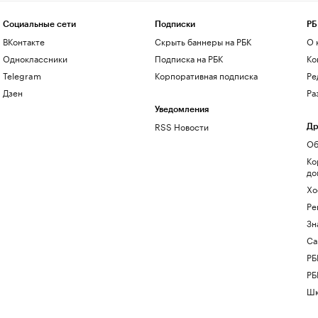
Социальные сети
Подписки
РБ
ВКонтакте
Скрыть баннеры на РБК
О 
Одноклассники
Подписка на РБК
Ко
Telegram
Корпоративная подписка
Ре
Дзен
Ра
Уведомления
RSS Новости
Др
Об
Ко
до
Хо
Ре
Зн
Са
РБ
РБ
Шк