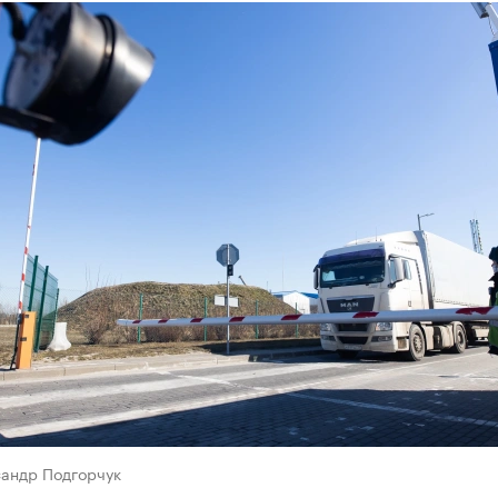
сандр Подгорчук