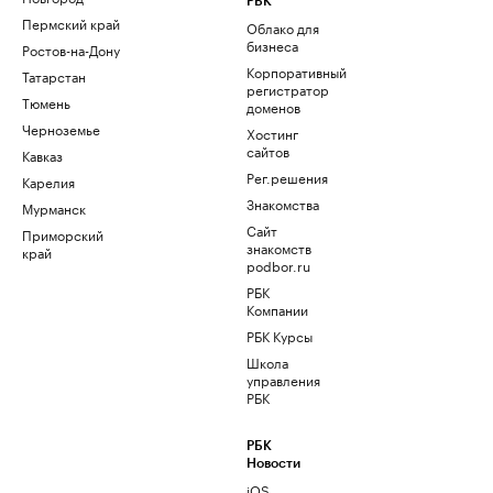
РБК
Пермский край
Облако для
бизнеса
Ростов-на-Дону
Корпоративный
Татарстан
регистратор
Тюмень
доменов
Черноземье
Хостинг
сайтов
Кавказ
Рег.решения
Карелия
Знакомства
Мурманск
Сайт
Приморский
знакомств
край
podbor.ru
РБК
Компании
РБК Курсы
Школа
управления
РБК
РБК
Новости
iOS