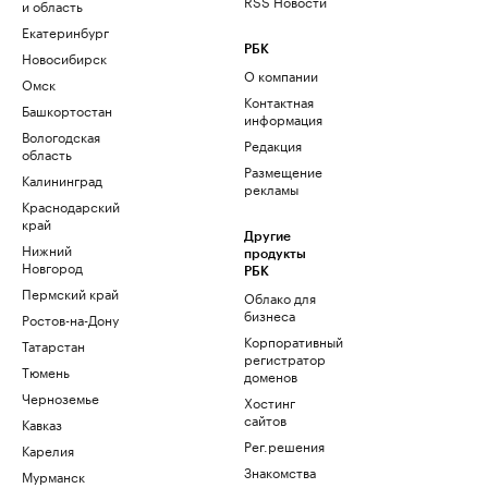
RSS Новости
и область
Екатеринбург
РБК
Новосибирск
О компании
Омск
Контактная
Башкортостан
информация
Вологодская
Редакция
область
Размещение
Калининград
рекламы
Краснодарский
край
Другие
Нижний
продукты
Новгород
РБК
Пермский край
Облако для
бизнеса
Ростов-на-Дону
Корпоративный
Татарстан
регистратор
Тюмень
доменов
Черноземье
Хостинг
сайтов
Кавказ
Рег.решения
Карелия
Знакомства
Мурманск