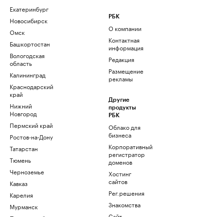
Екатеринбург
РБК
Новосибирск
О компании
Омск
Контактная
Башкортостан
информация
Вологодская
Редакция
область
Размещение
Калининград
рекламы
Краснодарский
край
Другие
Нижний
продукты
Новгород
РБК
Пермский край
Облако для
бизнеса
Ростов-на-Дону
Корпоративный
Татарстан
регистратор
Тюмень
доменов
Черноземье
Хостинг
сайтов
Кавказ
Рег.решения
Карелия
Знакомства
Мурманск
Сайт