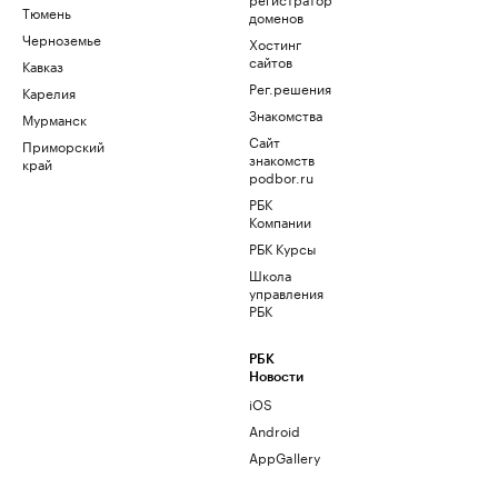
Тюмень
доменов
Черноземье
Хостинг
сайтов
Кавказ
Рег.решения
Карелия
Знакомства
Мурманск
Сайт
Приморский
знакомств
край
podbor.ru
РБК
Компании
РБК Курсы
Школа
управления
РБК
РБК
Новости
iOS
Android
AppGallery