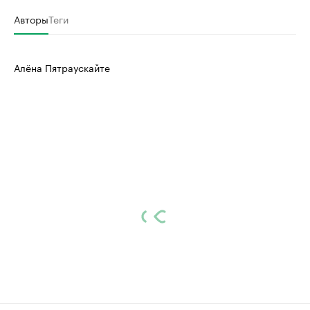
Авторы
Теги
Алёна Пятраускайте