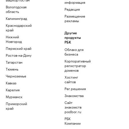
информация
Вологодская
Редакция
область
Размещение
Калининград
рекламы
Краснодарский
край
Другие
Нижний
продукты
Новгород
РБК
Пермский край
Облако для
бизнеса
Ростов-на-Дону
Корпоративный
Татарстан
регистратор
Тюмень
доменов
Черноземье
Хостинг
сайтов
Кавказ
Рег.решения
Карелия
Знакомства
Мурманск
Сайт
Приморский
знакомств
край
podbor.ru
РБК
Компании