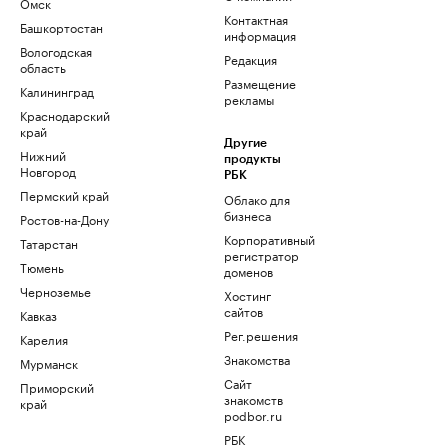
Омск
Контактная
Башкортостан
информация
Вологодская
Редакция
область
Размещение
Калининград
рекламы
Краснодарский
край
Другие
Нижний
продукты
Новгород
РБК
Пермский край
Облако для
бизнеса
Ростов-на-Дону
Корпоративный
Татарстан
регистратор
Тюмень
доменов
Черноземье
Хостинг
сайтов
Кавказ
Рег.решения
Карелия
Знакомства
Мурманск
Сайт
Приморский
знакомств
край
podbor.ru
РБК