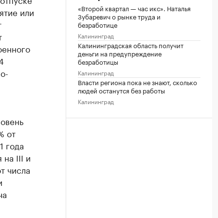
«Второй квартал — час икс». Наталья
ятие или
Зубаревич о рынке труда и
т
безработице
т
Калининград
Калининградская область получит
оенного
деньги на предупреждение
4
безработицы
о-
Калининград
Власти региона пока не знают, сколько
людей останутся без работы
Калининград
ровень
% от
1 года
на III и
от числа
и
ча