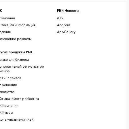
К
РБК Новости
компании
iOS
нтактная информация
Android
дакция
AppGallery
змещение рекламы
угие продукты РБК
лако для бизнеса
рпоративный регистратор
менов
стинг сайтов
г.решения
акомства
йт знакомств podbor.ru
К Компании
К Курсы
ола управления РБК