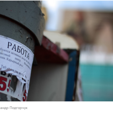
сандр Подгорчук