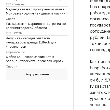
РБК Компании
без сохра
Медведев назвал проигранный матч в
работодат
Монреале «одним из худших в жизни»
организов
Спорт
Пляжи, замки, марципан: гастрогид по
государст
Калининградской области
сотрудник
РБК и РСХБ
рублей. Е
Чему и как сегодня учат топ-
менеджеров: тренды EdTech для
техничес
управленцев
господдер
Образование
Фабио Каннаваро заявил, что в
Как писал
сборной Узбекистана завелся «крот»
Спорт
безработи
численнос
Загрузить еще
он был 5,
IV кварта
занятых.
уровень б
человек.