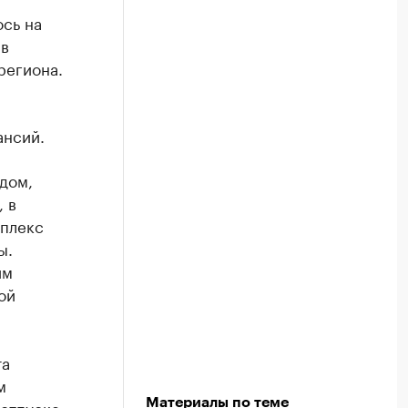
сь на
 в
региона.
ансий.
дом,
 в
мплекс
ы.
им
ой
та
м
 отпуске
Материалы по теме