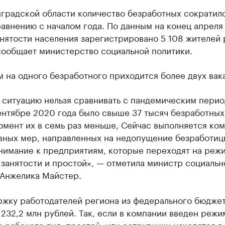
градской области количество безработных сократило
авнению с началом года. По данным на конец апреля
нятости населения зарегистрировано 5 108 жителей 
сообщает министерство социальной политики.
 на одного безработного приходится более двух вак
 ситуацию нельзя сравнивать с пандемическим перио
ентябре 2020 года было свыше 37 тысяч безработных,
омент их в семь раз меньше, Сейчас выполняется ко
вных мер, направленных на недопущение безработиц
нимание к предприятиям, которые переходят на реж
занятости и простой», — отметила министр социальн
 Анжелика Майстер.
ржку работодателей региона из федерального бюдже
232,2 млн рублей. Так, если в компании введен режи
 рабочего дня, простой, или сотрудники находятся в