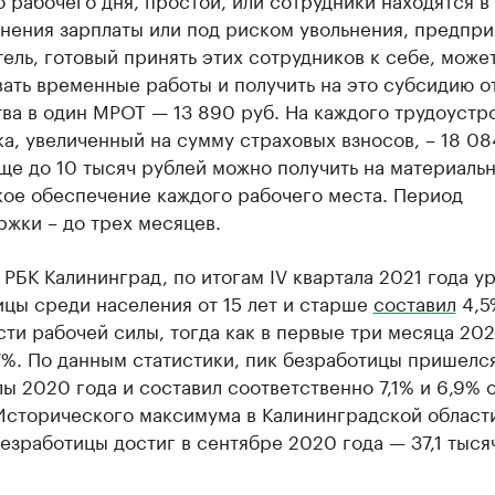
нения зарплаты или под риском увольнения, предпри
ель, готовый принять этих сотрудников к себе, може
ать временные работы и получить на это субсидию о
ва в один МРОТ — 13 890 руб. На каждого трудоустр
а, увеличенный на сумму страховых взносов, – 18 08
ще до 10 тысяч рублей можно получить на материальн
кое обеспечение каждого рабочего места. Период
жки – до трех месяцев.
 РБК Калининград, по итогам IV квартала 2021 года у
цы среди населения от 15 лет и старше
составил
4,5
ти рабочей силы, тогда как в первые три месяца 202
7%. По данным статистики, пик безработицы пришелся 
лы 2020 года и составил соответственно 7,1% и 6,9% 
 Исторического максимума в Калининградской област
езработицы достиг в сентябре 2020 года — 37,1 тыся