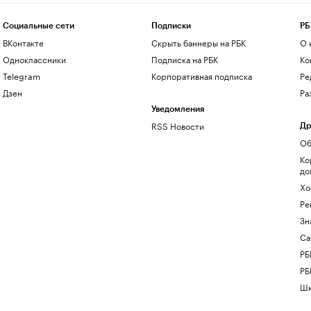
Социальные сети
Подписки
РБ
ВКонтакте
Скрыть баннеры на РБК
О 
Одноклассники
Подписка на РБК
Ко
Telegram
Корпоративная подписка
Ре
Дзен
Ра
Уведомления
RSS Новости
Др
Об
Ко
до
Хо
Ре
Зн
Са
РБ
РБ
Шк