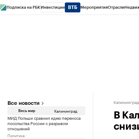
Подписка на РБК
Инвестиции
Мероприятия
Отрасли
Недви
РБК Life
Тренды
Визионеры
Национальные проекты
Город
Стиль
Кр
Спецпроекты СПб
Конференции СПб
Спецпроекты
Проверка конт
Калинингра
Все новости
Калининград
Весь мир
В Ка
МИД Польши сравнил идею переноса
посольства России с разрывом
сниз
отношений
Политика