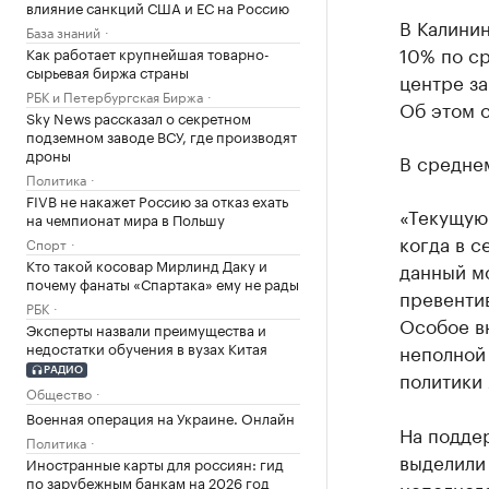
влияние санкций США и ЕС на Россию
В Калинин
База знаний
10% по ср
Как работает крупнейшая товарно-
сырьевая биржа страны
центре за
РБК и Петербургская Биржа
Об этом 
Sky News рассказал о секретном
подземном заводе ВСУ, где производят
дроны
В среднем
Политика
FIVB не накажет Россию за отказ ехать
«Текущую
на чемпионат мира в Польшу
когда в с
Спорт
Кто такой косовар Мирлинд Даку и
данный м
почему фанаты «Спартака» ему не рады
превенти
РБК
Особое в
Эксперты назвали преимущества и
недостатки обучения в вузах Китая
неполной 
РАДИО
политики
Общество
Военная операция на Украине. Онлайн
На подде
Политика
выделили 
Иностранные карты для россиян: гид
по зарубежным банкам на 2026 год
неполного