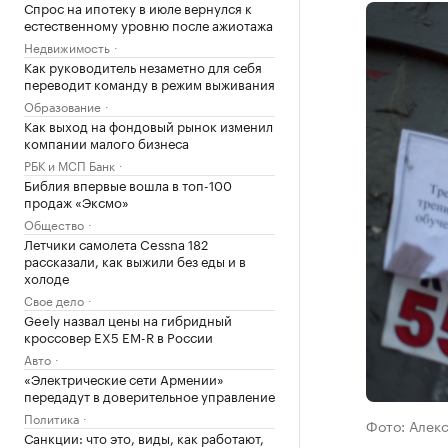
Спрос на ипотеку в июле вернулся к
естественному уровню после ажиотажа
Недвижимость
Как руководитель незаметно для себя
переводит команду в режим выживания
Образование
Как выход на фондовый рынок изменил
компании малого бизнеса
РБК и МСП Банк
Библия впервые вошла в топ-100
продаж «Эксмо»
Общество
Летчики самолета Cessna 182
рассказали, как выжили без еды и в
холоде
Свое дело
Geely назвал цены на гибридный
кроссовер EX5 EM-R в России
Авто
«Электрические сети Армении»
передадут в доверительное управление
Политика
Фото: Алек
Санкции: что это, виды, как работают,