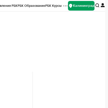
Калининград
вления РБК
РБК Образование
РБК Курсы
рейтинги
Франшизы
Газета
ок наличной валюты