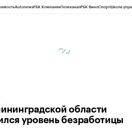
жимость
Autonews
РБК Компании
Телеканал
РБК Вино
Спорт
Школа упра
ипто
РБК Бизнес-среда
Дискуссионный клуб
Исследования
Кредитные 
рагентов
Политика
Экономика
Бизнес
Технологии и медиа
Финансы
Рын
д
лининградской области
ился уровень безработицы