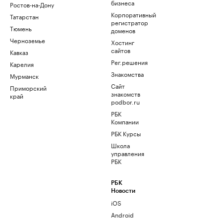
бизнеса
Ростов-на-Дону
Корпоративный
Татарстан
регистратор
Тюмень
доменов
Черноземье
Хостинг
сайтов
Кавказ
Рег.решения
Карелия
Знакомства
Мурманск
Сайт
Приморский
знакомств
край
podbor.ru
РБК
Компании
РБК Курсы
Школа
управления
РБК
РБК
Новости
iOS
Android