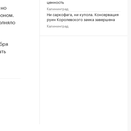
ценность
 но
Калининград
зоном.
Ни саркофага, ни купола. Консервация
руин Королевского замка завершена
олняло
Калининград
ября
ать