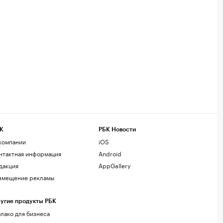
К
РБК Новости
компании
iOS
нтактная информация
Android
дакция
AppGallery
змещение рекламы
угие продукты РБК
лако для бизнеса