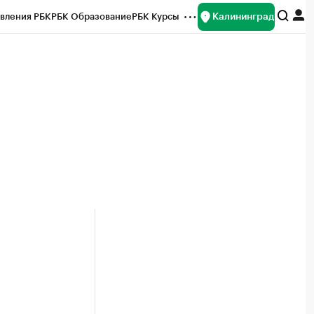
Калининград
вления РБК
РБК Образование
РБК Курсы
рейтинги
Франшизы
Газета
ок наличной валюты