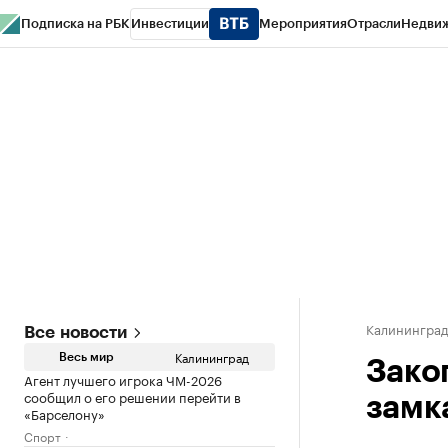
Подписка на РБК
Инвестиции
Мероприятия
Отрасли
Недви
РБК Life
Тренды
Визионеры
Национальные проекты
Город
Стиль
Кр
Спецпроекты СПб
Конференции СПб
Спецпроекты
Проверка конт
Калинингра
Все новости
Калининград
Весь мир
Зако
Агент лучшего игрока ЧМ-2026
сообщил о его решении перейти в
замк
«Барселону»
Спорт