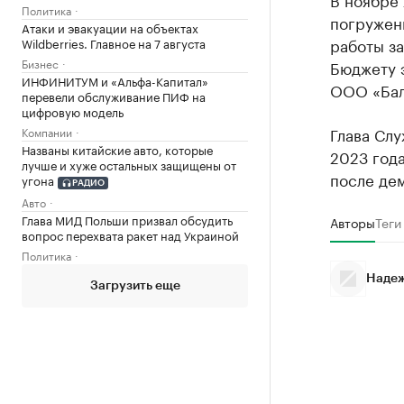
Политика
погружени
Атаки и эвакуации на объектах
работы за
Wildberries. Главное на 7 августа
Бизнес
Бюджету э
ИНФИНИТУМ и «Альфа-Капитал»
ООО «Бал
перевели обслуживание ПИФ на
цифровую модель
Глава Слу
Компании
Названы китайские авто, которые
2023 год
лучше и хуже остальных защищены от
после дем
угона
РАДИО
Авто
Глава МИД Польши призвал обсудить
Авторы
Теги
вопрос перехвата ракет над Украиной
Политика
Надеж
Загрузить еще