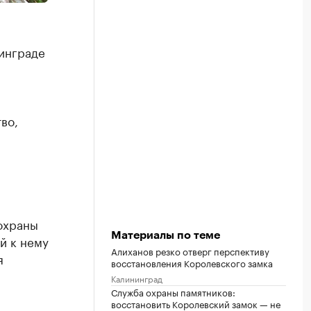
нинграде
во,
 охраны
Материалы по теме
й к нему
Алиханов резко отверг перспективу
я
восстановления Королевского замка
Калининград
Служба охраны памятников:
восстановить Королевский замок — не