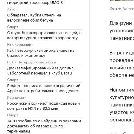
гибридный кроссовер UMO 8
Фото: Алек
Авто
Обладатель Кубка Стэнли на
велосипеде сбил бегуна
Для руин 
Спорт
установи
Отпуск без «сюрпризов»: пять вещей, о
памятник
которых туристы жалеют в аэропорту
РБК Компании
Как Петербургская биржа влияет на
В граница
бизнес и экономику
проведени
РБК и Петербургская Биржа
хозяйств
Дисквалифицированный за допинг
Заболотный перешел в клуб Басты
обеспече
Спорт
Restore оценила влияние ограничений
Напомним
Apple на потребительское поведение
культурно
Компании
Российский хоккеист подписал новый
памятник
контракт в НХЛ на $2,2 млн
участок к
Спорт
региональ
ТАСС сообщило о найденных хакерами
документах об ударах ВСУ по
терминалам
В ноябре 