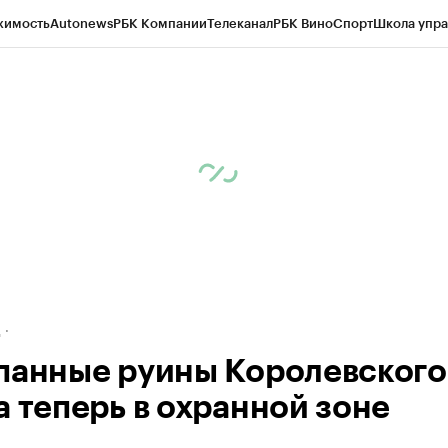
жимость
Autonews
РБК Компании
Телеканал
РБК Вино
Спорт
Школа упра
ипто
РБК Бизнес-среда
Дискуссионный клуб
Исследования
Кредитные 
рагентов
Политика
Экономика
Бизнес
Технологии и медиа
Финансы
Рын
д
панные руины Королевского
а теперь в охранной зоне