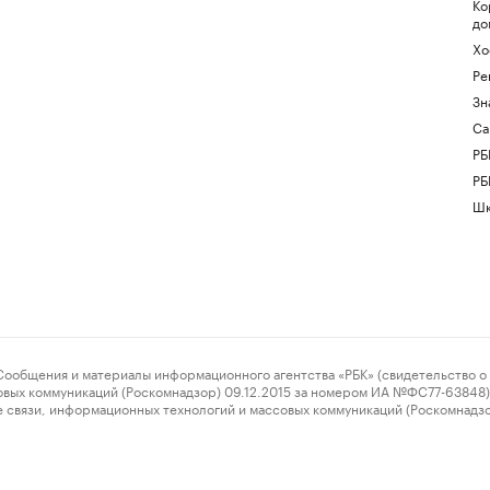
Ко
до
Хо
Ре
Зн
Са
РБ
РБ
Шк
ения и материалы информационного агентства «РБК» (свидетельство о 
овых коммуникаций (Роскомнадзор) 09.12.2015 за номером ИА №ФС77-63848) 
 связи, информационных технологий и массовых коммуникаций (Роскомнадз