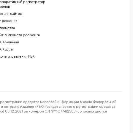
рпоративный регистратор
менов
стинг сайтов
г.решения
акомства
йт знакомств podbor.ru
К Компании
К Курсы
ола управления РБК
регистрации средства массовой информации выдано Федеральной
и сетевого издания «РБК» (свидетельство о регистрации средства
ор) 03.12.2021 за номером ЭЛ №ФС77-82385) сопровождаются