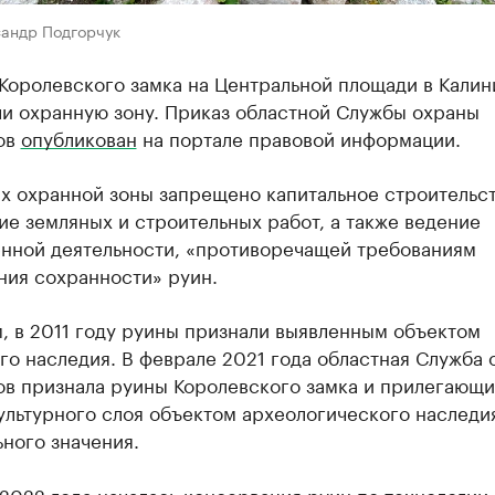
сандр Подгорчук
Королевского замка на Центральной площади в Кали
ли охранную зону. Приказ областной Службы охраны
ов
опубликован
на портале правовой информации.
х охранной зоны запрещено капитальное строительст
е земляных и строительных работ, а также ведение
енной деятельности, «противоречащей требованиям
ния сохранности» руин.
, в 2011 году руины признали выявленным объектом
го наследия. В феврале 2021 года областная Служба
ов признала руины Королевского замка и прилегающи
ультурного слоя объектом археологического наследи
ного значения.
2022 года началась консервация руин по технологии