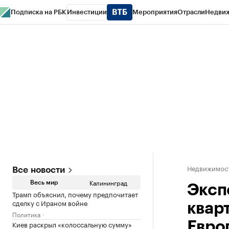
Подписка на РБК
Инвестиции
Мероприятия
Отрасли
Недви
РБК Life
Тренды
Визионеры
Национальные проекты
Город
Стиль
Кр
Спецпроекты СПб
Конференции СПб
Спецпроекты
Проверка конт
Недвижимост
Все новости
Калининград
Весь мир
Эксп
Трамп объяснил, почему предпочитает
сделку с Ираном войне
квар
Политика
Киев раскрыл «колоссальную сумму»
Евро