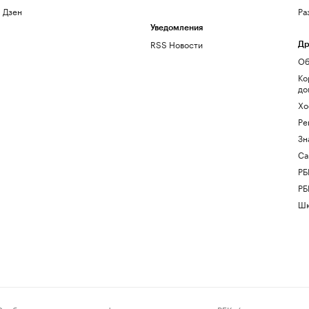
Дзен
Ра
Уведомления
RSS Новости
Др
Об
Ко
до
Хо
Ре
Зн
Са
РБ
РБ
Шк