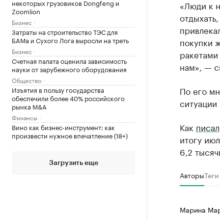
некоторых грузовиков Dongfeng и
«Люди к н
Zoomlion
отдыхать,
Бизнес
привлекал
Затраты на строительство ТЭС для
БАМа и Сухого Лога выросли на треть
покупки ж
Бизнес
ракетами 
Счетная палата оценила зависимость
нам», — с
науки от зарубежного оборудования
Общество
По его мн
Изъятия в пользу государства
обеспечили более 40% российского
ситуации 
рынка M&A
Финансы
Как
писал
Вино как бизнес-инструмент: как
произвести нужное впечатление (18+)
итогу июл
6,2 тысяч
Загрузить еще
Авторы
Теги
Марина Ма