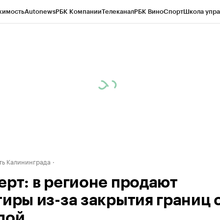
жимость
Autonews
РБК Компании
Телеканал
РБК Вино
Спорт
Школа упра
ипто
РБК Бизнес-среда
Дискуссионный клуб
Исследования
Кредитные 
рагентов
Политика
Экономика
Бизнес
Технологии и медиа
Финансы
Рын
ь Калининграда
ерт: в регионе продают
тиры из-за закрытия границ 
пой