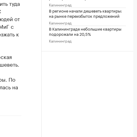
ить туда
Калининград
С
В регионе начали дешеветь квартиры:
на рынке переизбыток предложений
людей от
Калининград
МиГ с
В Калининграде небольшие квартиры
зжать к
подорожали на 20,5%
Калининград
еская
шеветь.
ры. По
лась на