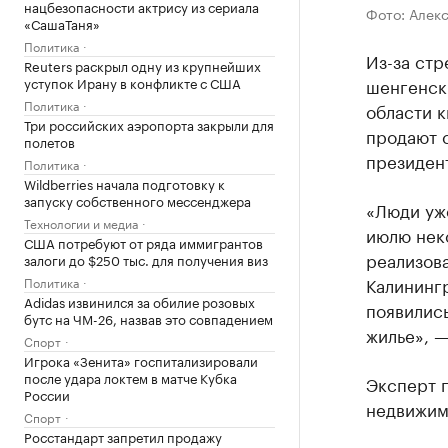
нацбезопасности актрису из сериала
Фото: Алек
«СашаТаня»
Политика
Из-за стр
Reuters раскрыл одну из крупнейших
уступок Ирану в конфликте с США
шенгенск
Политика
области к
Три российских аэропорта закрыли для
продают 
полетов
президен
Политика
Wildberries начала подготовку к
запуску собственного мессенджера
«Люди уже
Технологии и медиа
июлю неко
США потребуют от ряда иммигрантов
реализова
залоги до $250 тыс. для получения виз
Калинингр
Политика
Adidas извинился за обилие розовых
появились
бутс на ЧМ-26, назвав это совпадением
жилье», —
Спорт
Игрока «Зенита» госпитализировали
после удара локтем в матче Кубка
Эксперт п
России
недвижимо
Спорт
Росстандарт запретил продажу