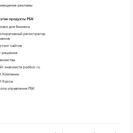
змещение рекламы
угие продукты РБК
лако для бизнеса
рпоративный регистратор
менов
стинг сайтов
г.решения
акомства
йт знакомств podbor.ru
К Компании
К Курсы
ола управления РБК