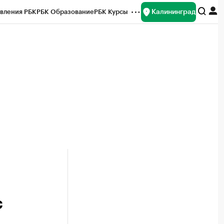
Калининград
вления РБК
РБК Образование
РБК Курсы
рейтинги
Франшизы
Газета
ок наличной валюты
с