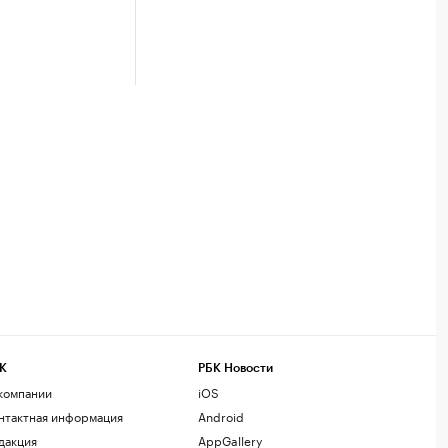
К
РБК Новости
компании
iOS
нтактная информация
Android
дакция
AppGallery