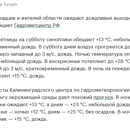
р Буздин
радцев и жителей области ожидают дождливые выход
бщает
Гидрометцентр РФ
.
пятницы на субботу синоптики обещают +13 °C, небол
менный дождь. В субботу днем воздух прогреется до
еро-западный до 3 м/с, дождь. Ночью температура оп
 небольшой дождь. В воскресенье потеплеет до +26 °C
 до 3 м/с, кратковременный дождь. В ночь на понеде
уют +15 °C, дождь.
сты Калининградского центра по гидрометеорологии
нгу окружающей среды дают похожий
прогноз
. В ноч
ни ожидают +13 °C, а днем — +23 °C, небольшой дождь
ье — ночью +12 °C, днем — +25 °C, без осадков. В ноч
ик — +15 °C, дождь.