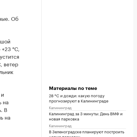
ные. Об
ьшой
 +23 °C,
устится
, ветер
льник
Материалы по теме
 и
28 °C и дожди: какую погоду
прогнозируют в Калининграде
ь на
Калининград
. В
Калининград за 3 минуты: День ВМФ и
ь на
новая парковка
Калининград
В Зеленоградске планируют построить
новую парковку