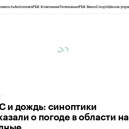
жимость
Autonews
РБК Компании
Телеканал
РБК Вино
Спорт
Школа упра
ипто
РБК Бизнес-среда
Дискуссионный клуб
Исследования
Кредитные 
рагентов
Политика
Экономика
Бизнес
Технологии и медиа
Финансы
Рын
д
°C и дождь: синоптики
казали о погоде в области на
дные