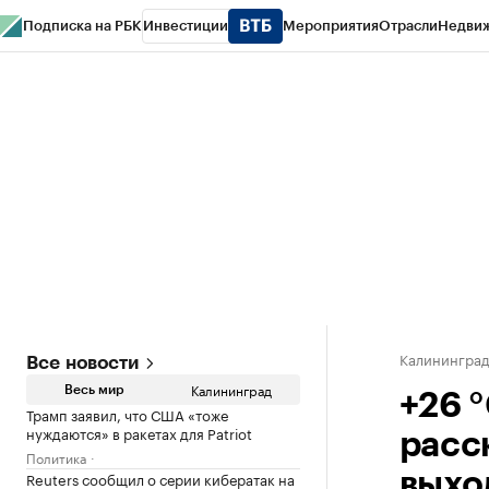
Подписка на РБК
Инвестиции
Мероприятия
Отрасли
Недви
РБК Life
Тренды
Визионеры
Национальные проекты
Город
Стиль
Кр
Спецпроекты СПб
Конференции СПб
Спецпроекты
Проверка конт
Калинингра
Все новости
Калининград
Весь мир
+26 
Трамп заявил, что США «тоже
нуждаются» в ракетах для Patriot
расс
Политика
Reuters сообщил о серии кибератак на
выхо