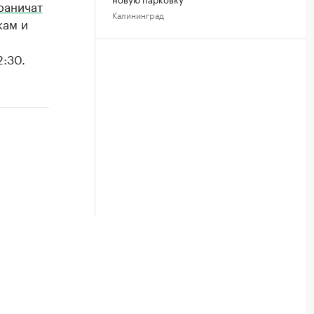
раничат
Калининград
кам и
:30.