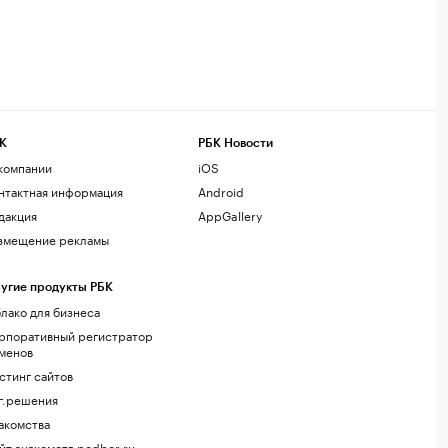
К
РБК Новости
компании
iOS
нтактная информация
Android
дакция
AppGallery
змещение рекламы
угие продукты РБК
лако для бизнеса
рпоративный регистратор
менов
стинг сайтов
г.решения
акомства
йт знакомств podbor.ru