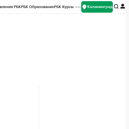
Калининград
вления РБК
РБК Образование
РБК Курсы
рейтинги
Франшизы
Газета
ок наличной валюты