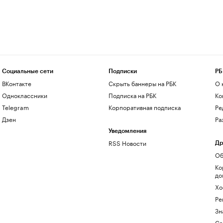
Социальные сети
Подписки
РБ
ВКонтакте
Скрыть баннеры на РБК
О 
Одноклассники
Подписка на РБК
Ко
Telegram
Корпоративная подписка
Ре
Дзен
Ра
Уведомления
RSS Новости
Др
Об
Ко
до
Хо
Ре
Зн
Са