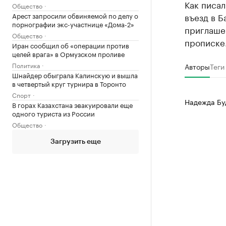
Как писал
Общество
Арест запросили обвиняемой по делу о
въезд в Б
порнографии экс-участнице «Дома-2»
приглашен
Общество
прописке.
Иран сообщил об «операции против
целей врага» в Ормузском проливе
Политика
Авторы
Теги
Шнайдер обыграла Калинскую и вышла
в четвертый круг турнира в Торонто
Спорт
Надежда Бу
В горах Казахстана эвакуировали еще
одного туриста из России
Общество
Загрузить еще