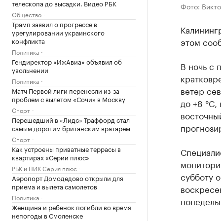
телескопа до высадки. Видео РБК
Фото: Викто
Общество
Трамп заявил о прогрессе в
Калининг
урегулировании украинского
этом соо
конфликта
Политика
Гендиректор «ИжАвиа» объявил об
В ночь с 
увольнении
кратковре
Политика
ветер сев
Матч Первой лиги перенесли из-за
проблем с вылетом «Сочи» в Москву
до +8 °C,
Спорт
восточный
Перешедший в «Лидс» Траффорд стал
прогнозир
самым дорогим британским вратарем
Спорт
Как устроены приватные террасы в
Специали
квартирах «Серии плюс»
монитори
РБК и ПИК Серия плюс
субботу о
Аэропорт Домодедово открыли для
приема и вылета самолетов
воскресен
Политика
понедельн
Женщина и ребенок погибли во время
непогоды в Смоленске